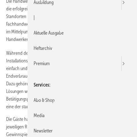
Die Handwerkermarke geht erneut auf Tour. Richter+Frenzel nimmt
Ausbildung
die erfolgreiche Veranstaltungsreihe wieder auf. An wechselnden
Standorten bietet der Fachgroßhändler eine Leistungsschau für
|
Fachhandwerker, wobei 2016 erstklassige Bad- und Sanitär-Produkte
im Mittelpunkt stehen. Richter+Frenzel will auf diese Weise der
Aktuelle Ausgabe
Handwerkermarke zusätzliche Aufmerksamkeit verschaffen.
Heftarchiv
Während der Tour an 28 R+F-Standorten stehen hochwertige
Installationssysteme und Produkte im Mittelpunkt, die wirtschaftlich,
Premium
einfach und sicher zu verarbeiten sind. Darüber hinaus bieten sie dem
Endverbraucher nachhaltige und funktionssichere Badlösungen.
Dazu gehören z.B. innovative WC-Sanitärmodule, komfortable
Services
Lösungen wie WC-Geruchsabsaugungen und stilsichere WC-
Betätigungsplatten. Besonderes Augenmerk gilt den Dusch-WCs, die
Abo & Shop
eine der stark wachsenden Produktkategorien der Branche sind.
Media
Die Gäste haben die Möglichkeit, die genannten Angebote in den
jeweiligen R+F Niederlassungen kennenzulernen. Zudem sind
Newsletter
Gewinnspiele mit interessanten Tagespreisen geplant. Alle Teilnehmer