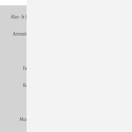
Abo- & Leserservice
AGB
Alle Inhalte chronologisch
Anmelden
Anmeldung & Registrierung
Newsletter
Datenschutz
E-Paper
Editor's choice
Fachbeiträge
Gentner Verlag
Impressum
Karriere bei Gentner
Team
Mediaservice
Mitgliedschaften und Engagement
Montagezeiten Heizung
Montagezeiten Sanitär