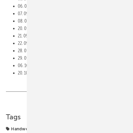
06. 09. Sonneberg
07. 09. Büttelborn
08. 09. Halle
20. 09. Heppenheim
21. 09. Mannheim-Friedrichsfeld
22. 09. Hanau
28. 09. Würzburg
29. 09. Schweinfurt
06. 10. Wiesbaden
20. 10. Nürnberg
Teilen
Link kopieren
Tags
Handwerkermarke