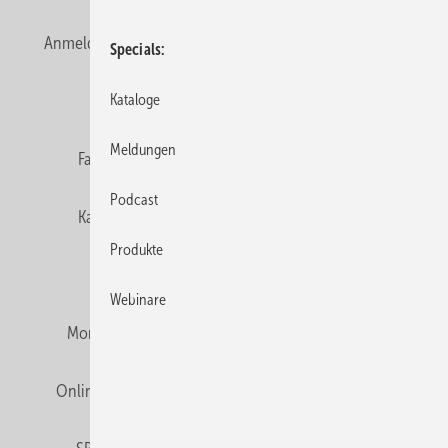
Anmelden
Anmeldung & Registrierung
Newsletter
Specials
Datenschutz
E-Paper
Editor's choice
Kataloge
Meldungen
Fachbeiträge
Gentner Verlag
Impressum
Podcast
Karriere bei Gentner
Team
Mediaservice
Produkte
Mitgliedschaften und Engagement
Webinare
Montagezeiten Heizung
Montagezeiten Sanitär
Online Mediadaten
Privacy Manager
RSS-Feed