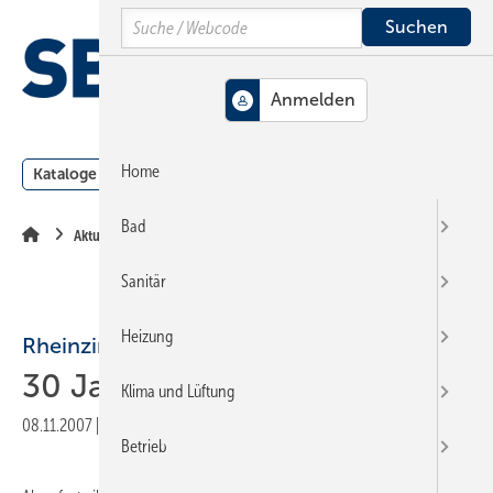
Springe
Springe
Springe
Search
auf
auf
auf
Hauptinhalt
Hauptmenü
SiteSearch
MENÜ
Home
Kataloge
Meldungen
Podcast
Produkte
Webin
Bad
Aktuelle Meldung
Sanitär
Heizung
Rheinzink
30 Jahre Garantie
Klima und Lüftung
08.11.2007
|
Druckvorschau
Betrieb