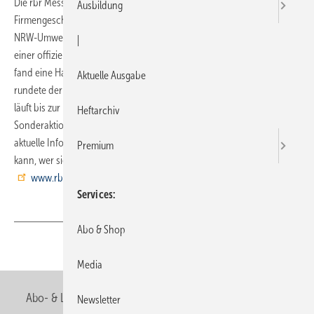
Die rbr Messtechnik kann in diesem Jahr auf 25 Jahre
Ausbildung
Firmengeschichte zurückblicken. Am 10. September 2010 war u. a.
NRW-Umweltminister Johannes Remmel als Festredner im Rahmen
|
einer offiziellen Feierstunde zu Gast. Auf dem Unternehmensgelände
fand eine Hausmesse mit vielen Fachvorträgen statt. Am Tag darauf
Aktuelle Ausgabe
rundete der bunte Familientag das Programm ab. Das Jubiläumsjahr
läuft bis zur ISH 2011. Bis dahin finden wöchentlich zahlreiche
Heftarchiv
Sonderaktionen statt (siehe auch
www.rbr.de
). Exklusiv auf
aktuelle Informationen, viele Angebote und Gewinnspiele zugreifen
Premium
kann, wer sich unter folgender Internetadresse registriert: →
www.rbr-heizungsbauer.de
Services
Abo & Shop
Teilen
Link kopieren
Media
Abo- & Leserservice
AGB
Alle Inhalte chronologisch
Newsletter