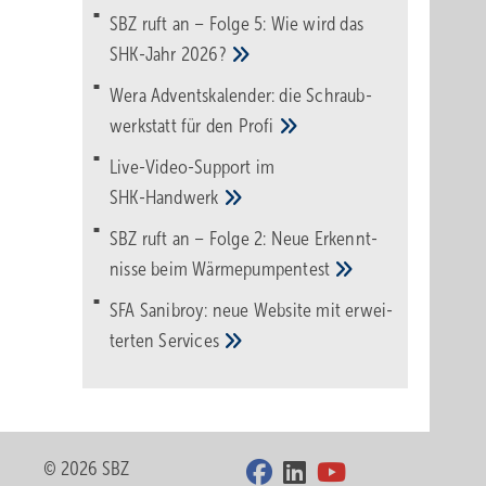
SBZ ruft an – Folge 5: Wie wird das
SHK-Jahr
2026?
Wera Adventskalender: die Schraub­
werk­statt für den
Pro­fi
Live-Video-Support im
SHK-Handwerk
SBZ ruft an – Folge 2: Neue Erkennt­
nisse beim
Wärme­pumpen­test
SFA Sanibroy: neue Web­site mit erwei­
terten
Services
© 2026 SBZ