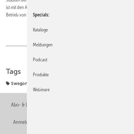
ist mit den Anforderungen beim planerischen Einsatz und dem
Betrieb von VRF-Systemen vertraut.
Specials
Kataloge
Meldungen
Teilen
Link kopieren
Podcast
Tags
Produkte
Swegon
Webinare
Abo- & Leserservice
AGB
Alle Inhalte chronologisch
Anmelden
Anmeldung & Registrierung
Newsletter