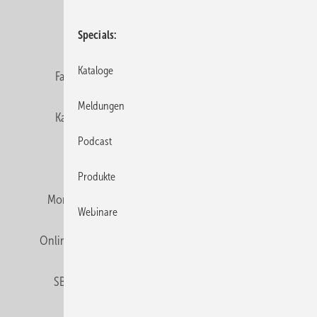
Datenschutz
E-Paper
Editor's choice
Specials
Kataloge
Fachbeiträge
Gentner Verlag
Impressum
Meldungen
Karriere bei Gentner
Team
Mediaservice
Podcast
Mitgliedschaften und Engagement
Produkte
Montagezeiten Heizung
Montagezeiten Sanitär
Webinare
Online Mediadaten
Privacy Manager
RSS-Feed
SBZ abonnieren
Veranstaltungen / Webinare