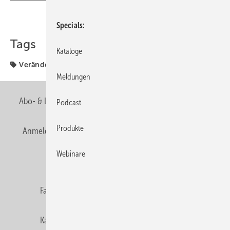
Teilen
Link kopieren
Specials
Tags
Kataloge
Veränderung
Meldungen
Abo- & Leserservice
AGB
Alle Inhalte chronologisch
Podcast
Produkte
Anmelden
Anmeldung & Registrierung
Newsletter
Webinare
Datenschutz
E-Paper
Editor's choice
Fachbeiträge
Gentner Verlag
Impressum
Karriere bei Gentner
Team
Mediaservice