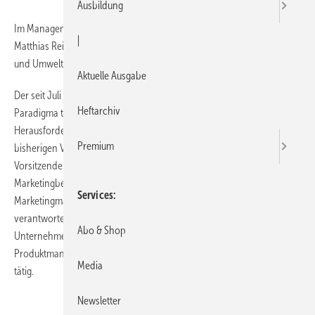
Ausbildung
Im Management von Paradigma hat es zwei Veränderungen gegeben:
|
Matthias Reitzenstein (42) (links) hat Mitte Juli die Paradigma Energie-
und Umwelttechnik verlassen.
Aktuelle Ausgabe
Der seit Juli 2004 als Geschäftsführer Marketing und Vertrieb bei
Heftarchiv
Paradigma tätige Reitzenstein will sich künftig neuen beruflichen
Herausforderungen stellen, heißt es in einer Mitteilung. Seinen
Premium
bisherigen Verantwortungsbereich übernimmt Klaus Taafel,
Vorsitzender der Geschäftsführung. Eine Neubesetzung gibt es im
Marketingbereich: Bereits seit Anfang Juli ist Jürgen Hoffmann
Services
Marketingmanager Deutschland bei Paradigma. In seiner Funktion
verantwortet Hoffmann vor allem die Kommunikation des Karlsbader
Abo & Shop
Unternehmens im deutschen Markt. Der 41-Jährige war zuvor als
Produktmanager beim Bauzulieferer Schöck Bauteile in Baden-Baden
Media
tätig.
Newsletter