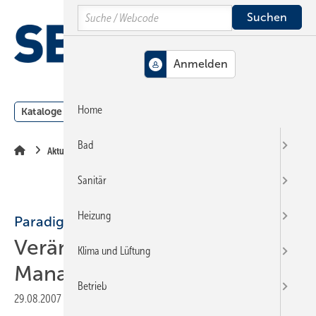
Springe
Springe
Springe
Search
auf
auf
auf
Hauptinhalt
Hauptmenü
SiteSearch
MENÜ
Home
Kataloge
Meldungen
Podcast
Produkte
Webin
Bad
Aktuelle Meldung
Sanitär
Heizung
Paradigma
Veränderungen im
Klima und Lüftung
Management
Betrieb
29.08.2007
|
Druckvorschau