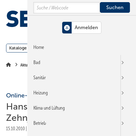
Springe
Springe
Springe
Search
auf
auf
auf
Hauptinhalt
Hauptmenü
SiteSearch
MENÜ
Home
Kataloge
Meldungen
Podcast
Produkte
Webin
Bad
Aktuelle Meldung
Sanitär
Heizung
Online-Gewinnspiel
Hansgrohe iBox feiert
Klima und Lüftung
Zehnjähriges
Betrieb
15.10.2010
|
Druckvorschau