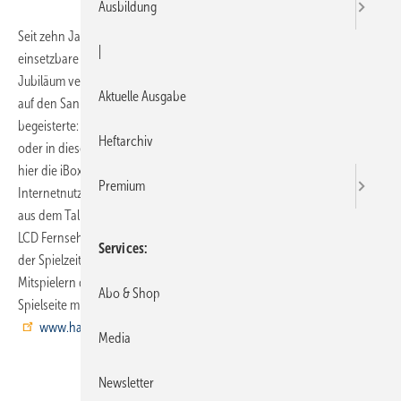
Ausbildung
Seit zehn Jahren gibt es die iBox universal, Hansgrohes vielseitig
|
einsetzbare Installationseinheit für die Unterputzmontage. Zum
Jubiläum veranstaltet das Unternehmen ein Gewinnspiel, das bereits
Aktuelle Ausgabe
auf den Sanitärfachmessen SHK und IFH viele Messebesucher
begeisterte: das so genannte iBox-Fuxxen. Dabei werden Münzen –
Heftarchiv
oder in diesem Fall Hansgrohe-Talisman-Chips – in ein Zielbehältnis,
hier die iBox universal, geworfen. Das Spiel kann nun jeder
Premium
Internetnutzer interaktiv nachspielen. Es winken 55 attraktive Preise
aus dem Talisman-Prämienprogramm von Hansgrohe, wie ein Philips
LCD Fernseher 48 cm oder eine Wii Fit mit Balance Board. Zum Ende
Services
der Spielzeit, am 8. November 2010, werden unter allen registrierten
Mitspielern die Gewinne verlost. Alle Gewinner werden auf der
Abo & Shop
Spielseite mit ihrem Benutzernamen veröffentlicht.
www.hansgrohe.de/fuxxen
Media
Newsletter