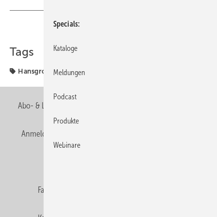
Specials
Teilen
Link kopieren
Kataloge
Tags
Hansgrohe
Meldungen
Podcast
Abo- & Leserservice
AGB
Alle Inhalte chronologisch
Produkte
Anmelden
Anmeldung & Registrierung
Newsletter
Webinare
Datenschutz
E-Paper
Editor's choice
Fachbeiträge
Gentner Verlag
Impressum