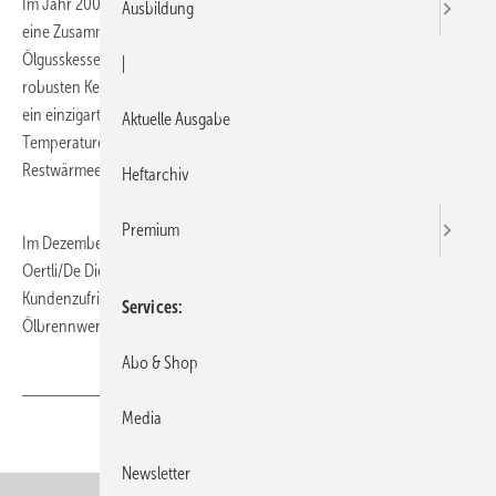
Im Jahr 2005 begann die Unternehmensgruppe Oertli/De Dietrich
Ausbildung
eine Zusammenarbeit mit der Firma Bomat und integrierte in die
Ölgusskessel einen Brennwertwärmetauscher aus Keramik. Die
|
robusten Keramikrohre haben eine hohe Wärmeleitfähigkeit, und sind
ein einzigartiger, korrosionsfester Werkstoff. Die Abgase werden auf
Aktuelle Ausgabe
Temperaturen von ca. 40°C abgekühlt und so dem Abgas die
Restwärmeentzogen.
Heftarchiv
Premium
Im Dezember 2011 verließ der 50.000 Keramikwärmetauscher für
Oertli/De Dietrich Ölbrennwertkessel die Produktion. Die hohe
Kundenzufriedenheit und der emissionsarme sparsame Betrieb der
Services
Ölbrennwertkessel werden von Kunden in ganz Europa geschätzt.
Abo & Shop
Media
Teilen
Link kopieren
Newsletter