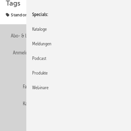
Tags
Specials
Standort
Kataloge
Abo- & Leserservice
AGB
Alle Inhalte chronologisch
Meldungen
Anmelden
Anmeldung & Registrierung
Newsletter
Podcast
Datenschutz
E-Paper
Editor's choice
Produkte
Fachbeiträge
Gentner Verlag
Impressum
Webinare
Karriere bei Gentner
Team
Mediaservice
Mitgliedschaften und Engagement