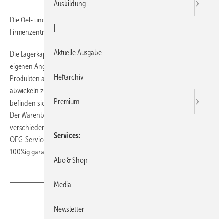
Ausbildung
Die Oel- und Gasfeuerungsbedarf Handelsgesellschaft (OEG) hat ihre
|
Firmenzentrale nach Hessisch Oldendorf in Niedersachsen verlegt.
Aktuelle Ausgabe
Die Lagerkapazitäten am alten Standort in Lienen reichten nach
eigenen Angaben nicht mehr aus, um die steigende Nachfrage nach
Heftarchiv
Produkten aus dem Heizungs- und Sanitärbereich problemlos
abwickeln zu können. Auf dem neuen Firmenareal von 11,4 ha Größe
Premium
befinden sich 20 000 m² Lagerfläche und über 100 000 Lagerplätze.
Der Warenbestand erlaubt die Vorhaltung von ca. 40 000
verschiedenen Artikeln - dadurch wird nach Firmenangaben der
Services
OEG-Service "Bis 20 Uhr bestellt - am nächsten Werktag geliefert"
100%ig garantiert.
Abo & Shop
Media
Teilen
Link kopieren
Newsletter