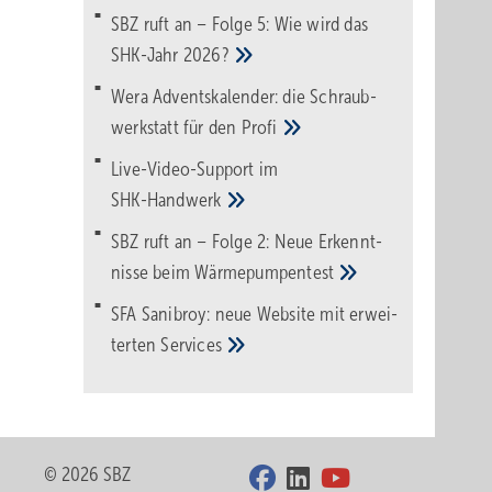
SBZ ruft an – Folge 5: Wie wird das
SHK-Jahr
2026?
Wera Adventskalender: die Schraub­
werk­statt für den
Pro­fi
Live-Video-Support im
SHK-Handwerk
SBZ ruft an – Folge 2: Neue Erkennt­
nisse beim
Wärme­pumpen­test
SFA Sanibroy: neue Web­site mit erwei­
terten
Services
© 2026 SBZ