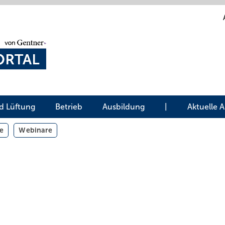
d Lüftung
Betrieb
Ausbildung
|
Aktuelle 
e
Webinare