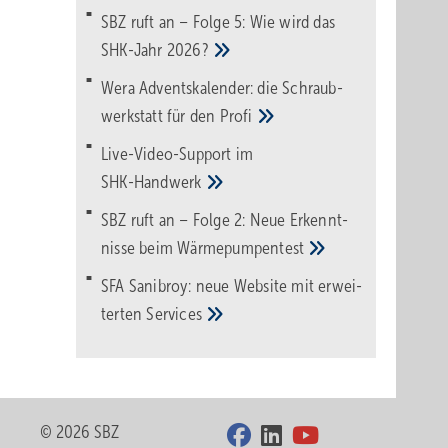
SBZ ruft an – Folge 5: Wie wird das
SHK-Jahr
2026?
Wera Adventskalender: die Schraub­
werk­statt für den
Pro­fi
Live-Video-Support im
SHK-Handwerk
SBZ ruft an – Folge 2: Neue Erkennt­
nisse beim
Wärme­pumpen­test
SFA Sanibroy: neue Web­site mit erwei­
terten
Services
© 2026 SBZ