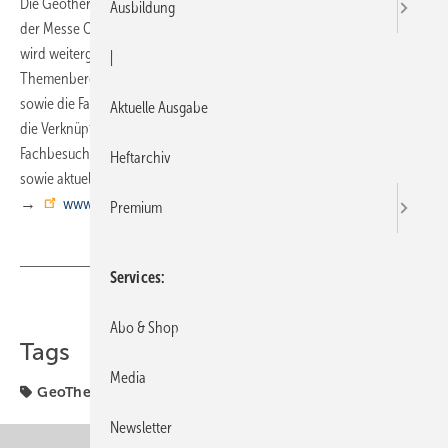
Die Geotherm 2011 findet am 24. und 25. Februar zum fünften Mal auf
Ausbildung
der Messe Offenburg statt. Das bewährte Konzept der Veranstaltung
wird weitergeführt: Die zwei parallel laufenden Kongresse zu den
|
Themenbereichen der Oberflächennahen und Tiefen Geothermie
sowie die Fachmesse sind unter einem Dach vereint. Insbesondere
Aktuelle Ausgabe
die Verknüpfung aus Kongress und Fachmesse bietet den
Fachbesuchern gute Voraussetzungen, sich über Praxiserfahrungen
Heftarchiv
sowie aktuelle Entwicklungen zu informieren und beraten zu lassen.
→
www.geotherm-offenburg.de
Premium
Services
Teilen
Link kopieren
Abo & Shop
Tags
Media
GeoTherm
Offenburg
Newsletter