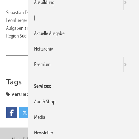
Ausbildung
Sebastian Döberl übernimmt zum 1. August die Vertriebsleitung des
|
Leonberger Verbunds für Bad- und Heizungsspezialisten. Seine
Aufgaben sind die Organisation, Betreuung und Neuakquise in der
Aktuelle Ausgabe
Region Süd-West.
Heftarchiv
Premium
Teilen
Link kopieren
Tags
Services
Vertriebsleitung
Abo & Shop
Media
Newsletter