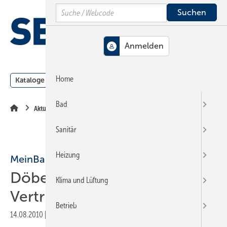
Springe
Springe
Springe
Search
auf
auf
auf
Hauptinhalt
Hauptmenü
SiteSearch
MENÜ
Home
Kataloge
Meldungen
Podcast
Produkte
Webin
Bad
Aktuelle Meldung
Sanitär
Heizung
MeinBad
Döberl übernimmt
Klima und Lüftung
Vertriebsleitung
Betrieb
14.08.2010
|
Druckvorschau