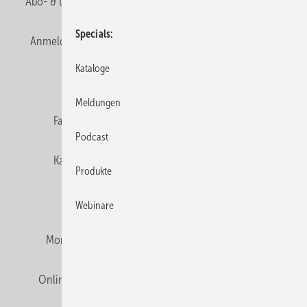
Abo- & Leserservice
AGB
Alle Inhalte chronologisch
Specials
Anmelden
Anmeldung & Registrierung
Newsletter
Kataloge
Datenschutz
E-Paper
Editor's choice
Meldungen
Fachbeiträge
Gentner Verlag
Impressum
Podcast
Karriere bei Gentner
Team
Mediaservice
Produkte
Mitgliedschaften und Engagement
Webinare
Montagezeiten Heizung
Montagezeiten Sanitär
Online Mediadaten
Privacy Manager
RSS-Feed