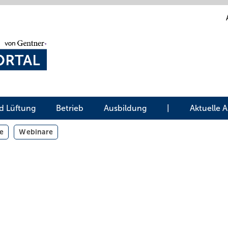
d Lüftung
Betrieb
Ausbildung
|
Aktuelle 
e
Webinare