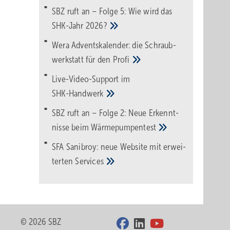
SBZ ruft an – Folge 5: Wie wird das
SHK-Jahr
2026?
Wera Adventskalender: die Schraub­
werk­statt für den
Pro­fi
Live-Video-Support im
SHK-Handwerk
SBZ ruft an – Folge 2: Neue Erkennt­
nisse beim
Wärme­pumpen­test
SFA Sanibroy: neue Web­site mit erwei­
terten
Services
© 2026 SBZ