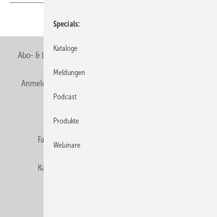
Teilen
Link kopieren
Specials
Kataloge
Abo- & Leserservice
AGB
Alle Inhalte chronologisch
Meldungen
Anmelden
Anmeldung & Registrierung
Newsletter
Podcast
Datenschutz
E-Paper
Editor's choice
Produkte
Fachbeiträge
Gentner Verlag
Impressum
Webinare
Karriere bei Gentner
Team
Mediaservice
Mitgliedschaften und Engagement