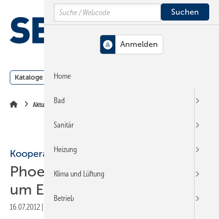
Springe
Springe
Springe
Search
auf
auf
auf
Hauptinhalt
Hauptmenü
SiteSearch
MENÜ
Home
Kataloge
Meldungen
Podcast
Produkte
Webin
Bad
Aktuelle Meldung
Sanitär
Heizung
Kooperation
Phoenix erweitert Portfolio
Klima und Lüftung
um Eigenverbrauchslösung
Betrieb
16.07.2012
|
Druckvorschau