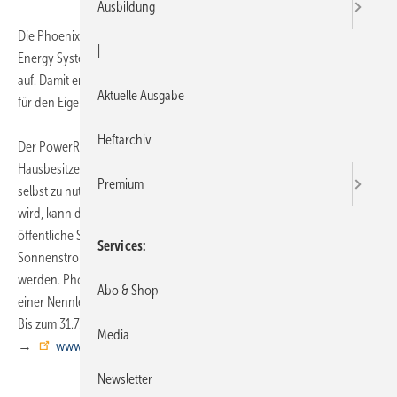
Ausbildung
Die Phoenix Solar AG ist ab sofort Business Partner von Nedap
|
Energy Systems und nimmt den Nedap-PowerRouter in ihr Portfolio
auf. Damit erweitert Phoenix ihr Angebot um eine intelligente Lösung
Aktuelle Ausgabe
für den Eigenverbrauch.
Heftarchiv
Der PowerRouter ist ein Energiemanagementsystem, das es
Hausbesitzern erlaubt, den größten Teil des erzeugten Solarstroms
Premium
selbst zu nutzen. Wenn mehr Strom erzeugt als im Haus verbraucht
wird, kann dieser entweder in Batterien gespeichert oder in das
öffentliche Stromnetz eingespeist werden. Bis zu 70% des
Services
Sonnenstroms können so effektiv im eigenen Haushalt genutzt
werden. Phoenix Solar bietet den PowerRouter in drei Versionen mit
Abo & Shop
einer Nennleistung von je 3.000 Watt, 3.700 Watt sowie 5.000 Watt an.
Bis zum 31.7.2012 gibt es ein attraktives Einführungsangebot.
Media
→
www.phoenixsolar.de
Newsletter