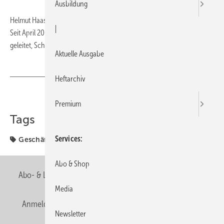
Ausbildung
Helmut Haas (43) hat die alleinige Geschäftsführung übernommen.
|
Seit April 2008 hat er gemeinsam mit Josef Schneider die Geschäfte
geleitet, Schneider schied zum 1. Juni aus.
Aktuelle Ausgabe
Heftarchiv
Teilen
Link kopieren
Premium
Tags
Services
Geschäftsführer
Schneider
Abo & Shop
Abo- & Leserservice
AGB
Alle Inhalte chronologisch
Media
Anmelden
Anmeldung & Registrierung
Newsletter
Newsletter