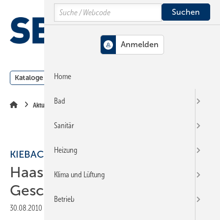
Springe
Springe
Springe
Search
auf
auf
auf
Hauptinhalt
Hauptmenü
SiteSearch
MENÜ
Home
Kataloge
Meldungen
Podcast
Produkte
Webin
Bad
Aktuelle Meldung
Sanitär
Heizung
KIEBACK & PETER
Haas alleiniger
Klima und Lüftung
Geschäftsführer
Betrieb
30.08.2010
|
Druckvorschau