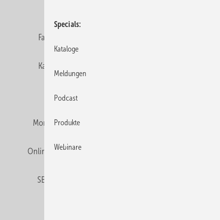
Datenschutz
E-Paper
Editor's choice
Specials
Fachbeiträge
Gentner Verlag
Impressum
Kataloge
Karriere bei Gentner
Team
Mediaservice
Meldungen
Mitgliedschaften und Engagement
Podcast
Montagezeiten Heizung
Montagezeiten Sanitär
Produkte
Webinare
Online Mediadaten
Privacy Manager
RSS-Feed
SBZ abonnieren
Veranstaltungen / Webinare
© 2026 SBZ