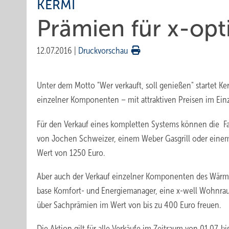
KERMI
Prämien für x-opt
12.07.2016
|
Druckvorschau
Unter dem Motto "Wer verkauft, soll genießen" startet K
einzelner Komponenten – mit attraktiven Preisen im Einz
Für den Verkauf eines kompletten Systems können die F
von Jochen Schweizer, einem Weber Gasgrill oder einem 
Wert von 1250 Euro.
Aber auch der Verkauf einzelner Komponenten des Wärme
base Komfort- und Energiemanager, eine x-well Wohnra
über Sachprämien im Wert von bis zu 400 Euro freuen.
Die Aktion gilt für alle Verkäufe im Zeitraum von 01.07. 