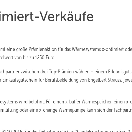
imiert-Verkäufe
ermi eine große Prämienaktion für das Wärmesystems x-optimiert ode
elwert von bis zu 1250 Euro.
achpartner zwischen drei Top-Prämien wählen – einem Erlebnisgut
Einkaufsgutschein für Berufsbekleidung von Engelbert Strauss, jewe
systems wird belohnt. Für einen x-buffer Wärmespeicher, einen x-
umlüftung oder eine x-change Wärmepumpe kann sich der Fachpart
bis 31.10.2016. Für die Teilnahme die Großhandelsrechnung per Fax (0 