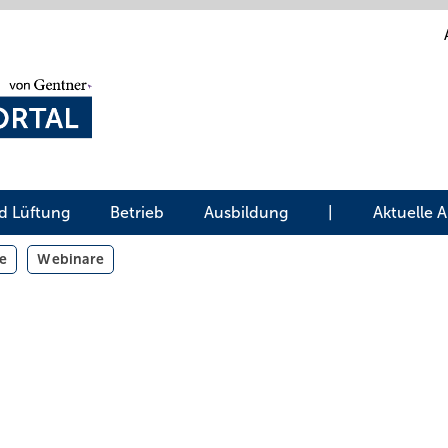
d Lüftung
Betrieb
Ausbildung
|
Aktuelle 
e
Webinare