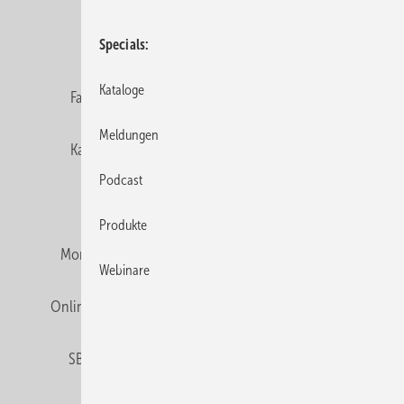
Datenschutz
E-Paper
Editor's choice
Specials
Kataloge
Fachbeiträge
Gentner Verlag
Impressum
Meldungen
Karriere bei Gentner
Team
Mediaservice
Podcast
Mitgliedschaften und Engagement
Produkte
Montagezeiten Heizung
Montagezeiten Sanitär
Webinare
Online Mediadaten
Privacy Manager
RSS-Feed
SBZ abonnieren
Veranstaltungen / Webinare