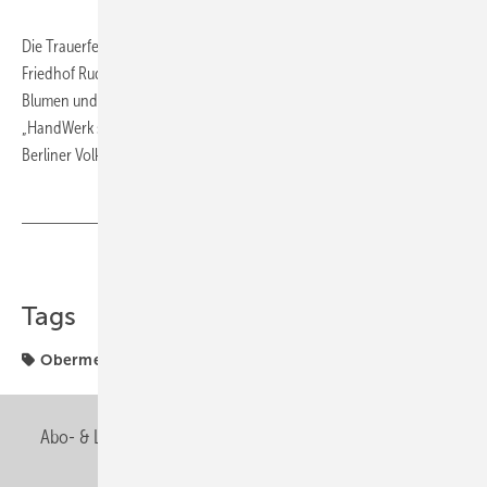
Die Trauerfeier findet am Dienstag, 24. Juli 2012, 10.30 Uhr, Ev.
Friedhof Rudow, Ostburger Weg 43, 12355 Berlin statt. Anstelle von
Blumen und Kränzen wird um eine Spende zugunsten der Stiftung
„HandWerk stiftet Zukunft“, Konto 20 000 18 000, BLZ 100 900 00,
Berliner Volksbank gebeten.
Teilen
Link kopieren
Tags
Obermeister
Abo- & Leserservice
AGB
Alle Inhalte chronologisch