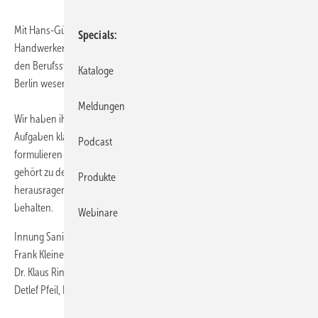
Mit Hans-Günter Hagelgans verliert die SHK-Berufsorganisation eine
Specials
Handwerkerpersönlichkeit, die sich durch engagiertes Eintreten für
den Berufsstand ausgezeichnet und zum Ansehen der Innung SHK
Kataloge
Berlin wesentlich beigetragen hat.
Meldungen
Wir haben ihn geschätzt wegen seiner Art zuzuhören, Probleme und
Aufgaben klar zu erkennen, Lösungen ergebnisorientiert zu
Podcast
formulieren und dabei motivierend zu wirken. Hans-Günter Hagelgans
gehört zu den ganz Großen der Berliner Innung. Wir werden diese
Produkte
herausragende Persönlichkeit in dankbarer und ehrender Erinnerung
behalten.
Webinare
Innung Sanitär Heizung Klempner Klima Berlin
Frank Kleinert, Stellv. Obermeister
Dr. Klaus Rinkenburger, Geschäftsführer
Detlef Pfeil, Leiter SHK-Ausbildungszentrum