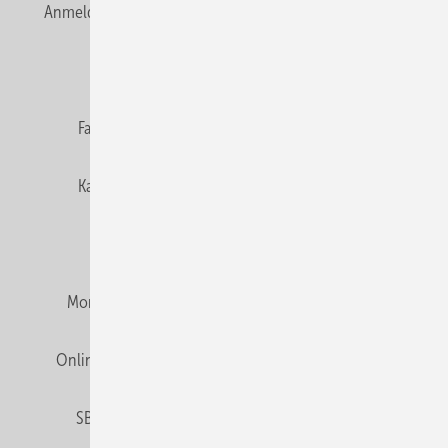
Anmelden
Anmeldung & Registrierung
Newsletter
Datenschutz
E-Paper
Editor's choice
Fachbeiträge
Gentner Verlag
Impressum
Karriere bei Gentner
Team
Mediaservice
Mitgliedschaften und Engagement
Montagezeiten Heizung
Montagezeiten Sanitär
Online Mediadaten
Privacy Manager
RSS-Feed
SBZ abonnieren
Veranstaltungen / Webinare