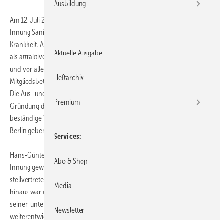
Ausbildung
Am 12. Juli 2012 starb Hans-Günter Hagelgans, Obermeister der
|
Innung Sanitär Heizung Klempner Klima Berlin nach schwerer
Krankheit. Als Obermeister hatte er es sich zum Ziel gesetzt, die Innung
Aktuelle Ausgabe
als attraktives und innovatives Dienstleistungszentrum für die Branche
und vor allem für ihre Mitglieder weiter zu entwickeln und die
Heftarchiv
Mitgliedsbetriebe frühzeitig an neue Anforderungen heranzuführen.
Die Aus- und Weiterbildung war ihm ein besonderes Anliegen. Die
Premium
Gründung der Bildungsstiftung „HandWerk stiftet Zukunft“ und die
beständige Weiterentwicklung unseres SHK-Ausbildungszentrums
Berlin geben davon Zeugnis.
Services
Hans-Günter Hagelgans wurde im Mai 2006 zum Obermeister der
Abo & Shop
Innung gewählt, nachdem er bereits acht Jahre lang als
stellvertretender Obermeister Erfahrung sammeln konnte. Darüber
Media
hinaus war er in zahlreichen Gremien ehrenamtlich tätig. So konnte er
seinen unternehmerischen Blick ständig überprüfen und
Newsletter
weiterentwickeln.