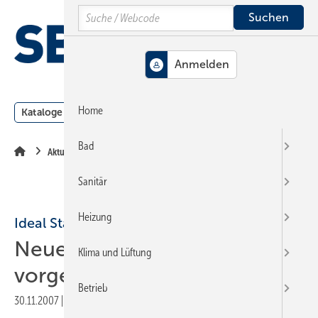
Springe
Springe
Springe
Search
auf
auf
auf
Hauptinhalt
Hauptmenü
SiteSearch
MENÜ
Home
Kataloge
Meldungen
Podcast
Produkte
Webin
Bad
Aktuelle Meldung
Sanitär
Heizung
Ideal Standard
Neues Management-Team
Klima und Lüftung
vorgestellt
Betrieb
30.11.2007
|
Druckvorschau