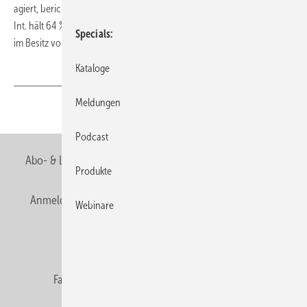
agiert, berichtet ebenfalls an die EMEA Organisation. Ideal Standard
Int. hält 64 % der Anteile an Incesa, die restlichen 36 % befinden sich
Specials
im Besitz von lokalen Anteilseignern.
Kataloge
Meldungen
Teilen
Link kopieren
Podcast
Abo- & Leserservice
AGB
Alle Inhalte chronologisch
Produkte
Anmelden
Anmeldung & Registrierung
Newsletter
Webinare
Datenschutz
E-Paper
Editor's choice
Fachbeiträge
Gentner Verlag
Impressum