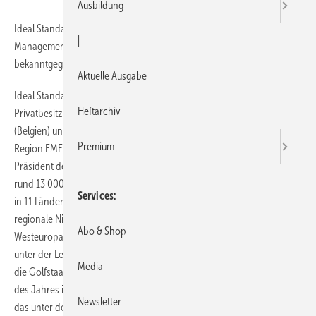
Ausbildung
Ideal Standard International hat seine neue Organisation und das
|
Management-Team für Europa, den Nahen Osten sowie Afrika (EMEA)
bekanntgegeben.
Aktuelle Ausgabe
Ideal Standard Int. ist seit 1. November 2007 ein unabhängiges und in
Heftarchiv
Privatbesitz befindliches Unternehmen mit Hauptsitz in Brüssel
(Belgien) und beschäftigt über 18 000 Mitarbeiter innerhalb der
Premium
Region EMEA, Asien sowie Zentral- und Südamerika. John Rietveldt,
Präsident der Ideal Standard Int. EMEA, trägt die Verantwortung für
rund 13 000 Beschäftigte und 30 Produktionsstätten an 27 Standorten
Services
in 11 Ländern. Die EMEA Vertriebsorganisation verfügt über 19
regionale Niederlassungen und ist in drei Sub-Regionen aufgeteilt:
Abo & Shop
Westeuropa - unter der Leitung von Roger Cooper; Osteuropa 3 -
unter der Leitung von Vassil Kanev; Italien, Ägypten, Naher Osten und
Media
die Golfstaaten unter der Leitung von Massimo Bonotti, der zum Ende
des Jahres in den Ruhestand treten wird. Incesa, ein Joint Venture,
Newsletter
das unter der Leitung von Carlos E. Araya in Zentral- und Südamerika