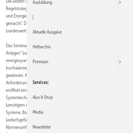
Die beiden Seminar-Themen für 2015 lauten: „Aufbau und
Ausbildung
Regelstrategien von raumlufttechnischen Anlagen“ sowie „Integration
und Energiemanagement in der Gebäudeautomation effizient
|
gemacht“. Die Seminare werden an verschiedenen Terminen
bundesweit von Centraline-Experten abgehalten.
Aktuelle Ausgabe
Das Seminar „Aufbau und Regelstrategien von raumlufttechnischen
Heftarchiv
Anlagen“ beschäftigt sich mit RLT-Anlagen, die im Zuge neuer,
energiesparender Bauweisen von dichteren und
Premium
hochwärmegedämmten Gebäudehüllen zunehmend an Bedeutung
gewinnen. Auch Bestandsgebäude müssen an die neuen
Services
Anforderungen sukzessive angepasst werden. Dieses Seminar
eröffnet einen Einblick in die grundlegenden und neuen
Abo & Shop
Systemtechniken sowie deren Anforderungen an die hierzu
benötigten regelungstechnischen Anlagen. Inhalte sind u.a. RLT-
Media
Systeme, Bauteile von RLT-Anlagen, das h-x-Diagramm, die
bedarfsgeführte Volumenstromregelung und die Entwicklung des
Newsletter
Normenumfeldes. Termine sind am 25. März in Dortmund und am 15.