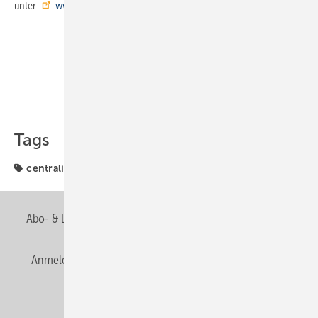
unter
www.honeywell-fachseminare.de
Teilen
Link kopieren
Tags
centraline-seminar
Abo- & Leserservice
AGB
Alle Inhalte chronologisch
Anmelden
Anmeldung & Registrierung
Newsletter
Datenschutz
E-Paper
Editor's choice