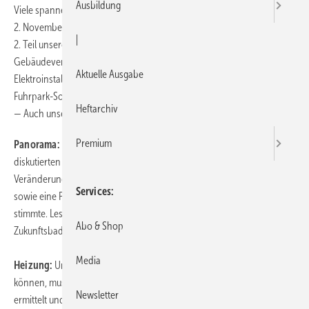
Ausbildung
Viele spannende und interessante Beiträge finden Sie in der heute am
2. November erscheinenden SBZ 21/2007. Ab Seite 46 können Sie den
|
2. Teil unseres Beitrags zur Brandschutz und
Gebäudeversorgungstechnik lesen: Sicherheitsmängel bei der
Aktuelle Ausgabe
Elektroinstallation. Ab Seite 50 erwartet Sie unser ausführlicher
Fuhrpark-Sonderteil mit vielen Fachbeiträgen und Marktübersichten.
Heftarchiv
— Auch unsere weitere Themenvielfalt wird Sie begeistern:
Premium
Panorama:
Unter dem Motto "Das Bad hat Zukunft – aber welche?"
diskutierten Referenten und gut 100 Branchenvertreter über die
Veränderungen in der Branche. Das Forum umfasste einzelne Referate
Services
sowie eine Podiumsdiskussion, die viele Teilnehmer nachdenklich
stimmte. Lesen Sie ab Seite 18: "2. VDS-Badforum rund um das
Abo & Shop
Zukunftsbad".
Media
Heizung:
Um eine nachhaltige Heizungsmodernisierung umsetzen zu
können, muss der komplette anlagentechnische Bestand detailliert
Newsletter
ermittelt und bewertet werden. Die Bestandsaufnahme dokumentiert