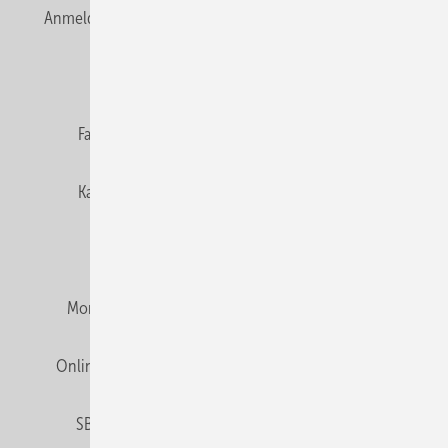
Anmelden
Anmeldung & Registrierung
Newsletter
Datenschutz
E-Paper
Editor's choice
Fachbeiträge
Gentner Verlag
Impressum
Karriere bei Gentner
Team
Mediaservice
Mitgliedschaften und Engagement
Montagezeiten Heizung
Montagezeiten Sanitär
Online Mediadaten
Privacy Manager
RSS-Feed
SBZ abonnieren
Veranstaltungen / Webinare