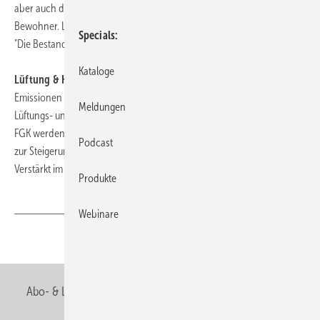
aber auch die Bedürfnisse und Anforderungen der Nutzer bzw.
Bewohner. Lesen Sie ab Seite 28 den zweiten Teil unserer Artikelserie:
Specials
"Die Bestandsaufnahme der Anlagentechnik".
Kataloge
Lüftung & Klima:
Die Bemühungen zur Einsparung von CO2-
Emissionen und zur Verringer des Energieverbrauchs werden auch im
Meldungen
Lüftungs- und Klimabereich voran getrieben. Unter Federführung des
FGK werden der Einsatz erneuerbarer Energien gefördert und Wege
Podcast
zur Steigerung der Energieeffizienz aufgezeigt. Lesen Sie ab Seite 34:
Verstärkt im Fokus – Regenerative Energien.
Produkte
Webinare
Teilen
Link kopieren
Abo- & Leserservice
AGB
Alle Inhalte chronologisch