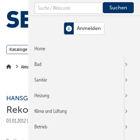
Springe
Springe
Springe
Search
auf
auf
auf
Hauptinhalt
Hauptmenü
SiteSearch
MENÜ
Home
Kataloge
Meldungen
Podcast
Produkte
Webin
Bad
Aktuelle Meldung
Sanitär
Heizung
HANSGROHE
Rekordprämie ausbezahlt
Klima und Lüftung
03.01.2012
|
Druckvorschau
Betrieb