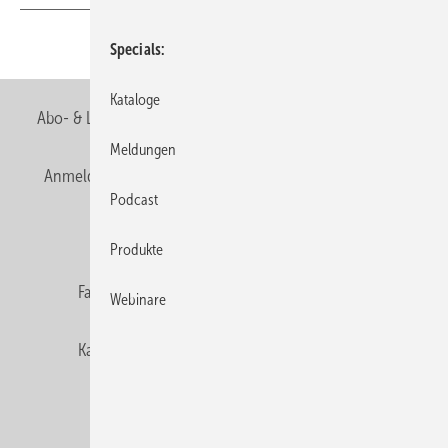
Teilen
Link kopieren
Specials
Kataloge
Abo- & Leserservice
AGB
Alle Inhalte chronologisch
Meldungen
Anmelden
Anmeldung & Registrierung
Newsletter
Podcast
Datenschutz
E-Paper
Editor's choice
Produkte
Fachbeiträge
Gentner Verlag
Impressum
Webinare
Karriere bei Gentner
Team
Mediaservice
Mitgliedschaften und Engagement