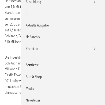
Der Vorstand der Hansgrohe AG hat entschieden, eine Rekordprämie
Ausbildung
von 1,6 Millionen Euro an die Beschäftigten an den deutschen
Standorten auszuschütten. Mit der diesjährigen Sonderzahlung
|
summieren sich die Erfolgsprämien, die der Bad und Sanitärspezialist
seit 2006 an seine Mitarbeiterinnen und Mitarbeiter ausbezahlt hat,
Aktuelle Ausgabe
auf 7,3 Millionen Euro. 2010 hat das Unternehmen mit Stammsitz in
Schiltach/Schwarzwald einen Umsatz von 693 Millionen Euro (2009:
Heftarchiv
610 Millionen Euro) verbucht.
Premium
Die Investition in den 2011 abgeschlossenen Ausbau der Werke in
Schiltach und Offenburg habe sich bereits ausgezahlt. Auf über 30
Services
Millionen Euro beläuft sich der Kapitaleinsatz, den die Hansgrohe AG
für die Erweiterung ihrer globalen Produktion bis Ende November
Abo & Shop
2011 aufgewandt hat. Mehr als 20 Millionen Euro davon flossen in die
deutschen Standorte. 2012 soll vor allem das Hansgrohe-Werk im
Media
chinesischen Songjiang ausgebaut werden.
Newsletter