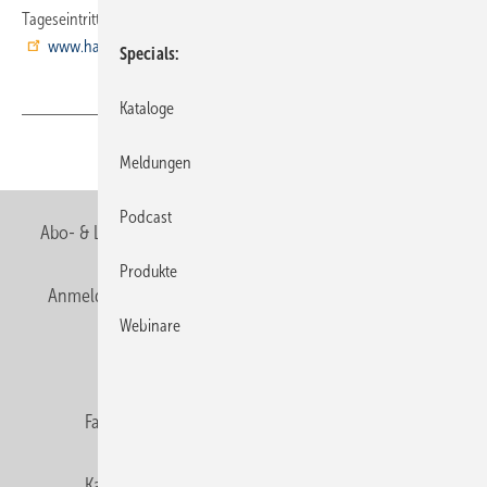
Tageseintrittskarten in den Europa-Park freuen dürfen. →
www.hansgrohe.de/europapark
Specials
Kataloge
Teilen
Link kopieren
Meldungen
Podcast
Abo- & Leserservice
AGB
Alle Inhalte chronologisch
Produkte
Anmelden
Anmeldung & Registrierung
Newsletter
Webinare
Datenschutz
E-Paper
Editor's choice
Fachbeiträge
Gentner Verlag
Impressum
Karriere bei Gentner
Team
Mediaservice