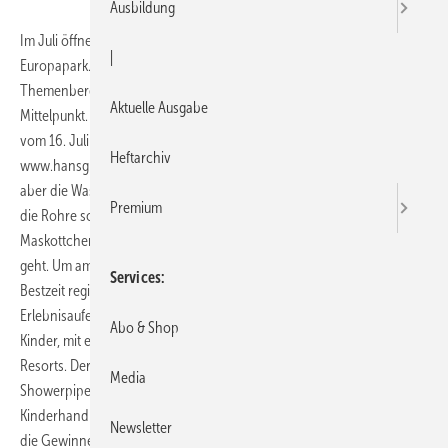
Ausbildung
Im Juli öffnete die „Lítill Island – Hansgrohe-Kinderwasserwelt“ im
|
Europapark. Auf dem 500 m2 großen Spielplatz im isländischen
Themenbereich des Freizeit- und Familienparks steht Wasser im
Aktuelle Ausgabe
Mittelpunkt. Ebenso beim dazugehörigen Online-Gewinnspiel, das
vom 16. Juli bis zum 30. September 2010 unter
Heftarchiv
www.hansgrohe.de/europapark läuft: Die Euromaus möchte duschen,
aber die Wasserleitung ist noch nicht fertig. Die Teilnehmer müssen
Premium
die Rohre so anordnen, dass das Wasser tatsächlich bei dem
Maskottchen des Europa-Parks ankommt und kein Tropfen verloren
geht. Um am Gewinnspiel teilzunehmen, muss man sich mit seiner
Services
Bestzeit registrieren. Der Hauptgewinn besteht aus einem
Erlebnisaufenthalt im Europa-Park für zwei Erwachsene und zwei
Abo & Shop
Kinder, mit einer Übernachtung im Tipi des Europa-Park Camp
Resorts. Der zweite Gewinner erhält eine Raindance Connect
Media
Showerpipe EcoSmart. Die Plätze drei bis fünf werden mit je einer
Kinderhandbrause Raindance S100 AIR Froggy belohnt, während sich
Newsletter
die Gewinner auf den Rängen vier bis zehn über je zwei