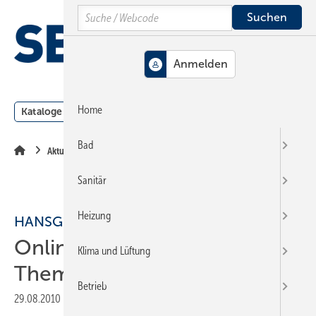
Springe
Springe
Springe
Search
auf
auf
auf
Hauptinhalt
Hauptmenü
SiteSearch
MENÜ
Home
Kataloge
Meldungen
Podcast
Produkte
Webin
Bad
Aktuelle Meldung
Sanitär
Heizung
HANSGROHE
Online-Gewinnspiel zum
Klima und Lüftung
Thema Wassersparen
Betrieb
29.08.2010
|
Druckvorschau