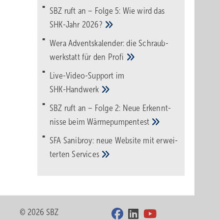
SBZ ruft an – Folge 5: Wie wird das
SHK-Jahr
2026?
Wera Adventskalender: die Schraub­
werk­statt für den
Pro­fi
Live-Video-Support im
SHK-Handwerk
SBZ ruft an – Folge 2: Neue Erkennt­
nisse beim
Wärme­pumpen­test
SFA Sanibroy: neue Web­site mit erwei­
terten
Services
© 2026 SBZ