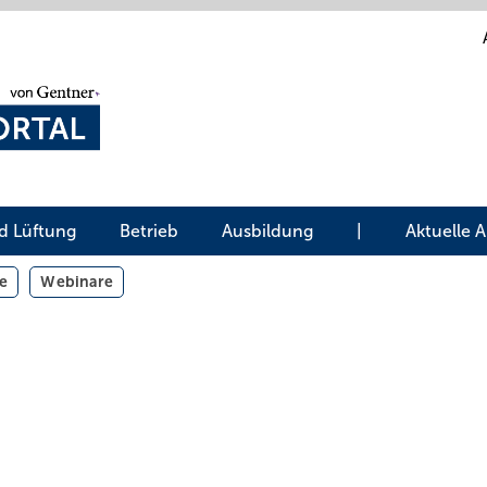
d Lüftung
Betrieb
Ausbildung
|
Aktuelle 
e
Webinare