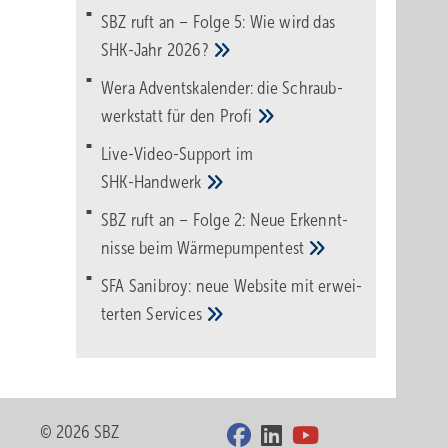
SBZ ruft an – Folge 5: Wie wird das
SHK-Jahr
2026?
Wera Adventskalender: die Schraub­
werk­statt für den
Pro­fi
Live-Video-Support im
SHK-Handwerk
SBZ ruft an – Folge 2: Neue Erkennt­
nisse beim
Wärme­pumpen­test
SFA Sanibroy: neue Web­site mit erwei­
terten
Services
© 2026 SBZ