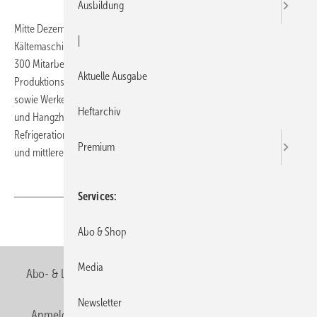
Ausbildung
Mitte Dezember übernahm der Systemanbieter die Firma Bock
|
Kältemaschinen in Frickenhausen. Zu dem Unternehmen mit mehr als
300 Mitarbeitern gehören neben dem Verwaltungs- und
Aktuelle Ausgabe
Produktionsstandort in Deutschland ein weltweites Vertriebsnetz
sowie Werke in Stríbro (Tschechische Republik), Vadodara (Indien)
Heftarchiv
und Hangzhou (China). Durch den strategischen Zukauf ergänzt GEA
Refrigeration sein Kompressoren-Portfolio um Maschinen im unteren
Premium
und mittleren Leistungsbereich.
Services
Teilen
Link kopieren
Abo & Shop
Media
Abo- & Leserservice
AGB
Alle Inhalte chronologisch
Newsletter
Anmelden
Anmeldung & Registrierung
Newsletter