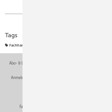
Teilen
Link kopieren
Tags
Fachhandwerk
Marke
Abo- & Leserservice
AGB
Alle Inhalte chronologisch
Anmelden
Anmeldung & Registrierung
Newsletter
Datenschutz
E-Paper
Editor's choice
Fachbeiträge
Gentner Verlag
Impressum