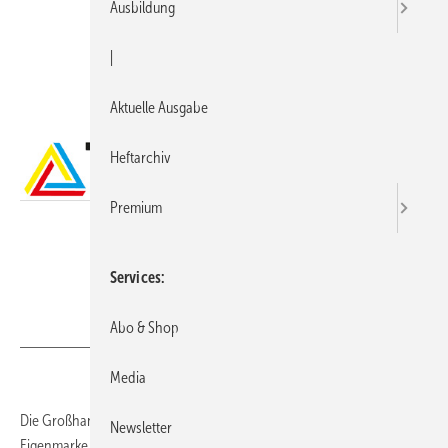
Ausbildung
|
Aktuelle Ausgabe
Heftarchiv
Premium
Services
Abo & Shop
GC Gruppe
Media
Die Großhandelsgruppe GC (Cordes&Gräfe, Bremen) hat ihre
Newsletter
Eigenmarke “Der gute Griff“ umbenannt. Unter der Bezeichnung