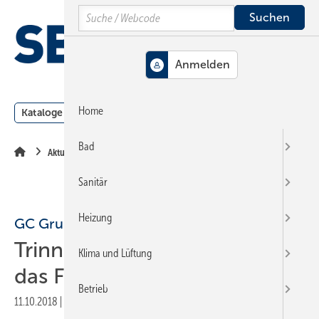
Springe
Springe
Springe
Search
auf
auf
auf
Hauptinhalt
Hauptmenü
SiteSearch
MENÜ
Home
Kataloge
Meldungen
Podcast
Produkte
Webin
Bad
Aktuelle Meldung
Sanitär
Heizung
GC Gruppe
Trinnity: Die neue Marke für
Klima und Lüftung
das Fachhandwerk
Betrieb
11.10.2018
|
Druckvorschau