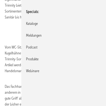
Trinnity bietet das Unternehmen jetzt Produkte aus sämtlichen
Sortimenten der Haustechnik an, von der Installation über Heizung,
Specials
Sanitär bis hin zu Elektro-Artikeln.
Kataloge
Meldungen
Vom WC-Sitz über das Tellerventil bis zum Schallschutz-Set, von
Podcast
Kugelhähnen über Dosenklemmen bis zu Arbeitshandschuhen – das
Trinnity-Sortiment besticht durch Vielfalt und Funktionalität. Trinnity-
Produkte
Artikel werden von renommierten Herstellern produziert, sodass die
Handelsmarke Sicherheit und Qualität verspricht.
Webinare
Das Fachhandwerk profitiert von hoher Warenverfügbarkeit, unter
anderem in den deutschlandweit über 850 ABEXen. Trinnity löst ‚Der
gute Griff‘ ab – die neue Marke ist die konsequente Weiterentwicklung
der bisher einzigen GC-Handelsmarke.