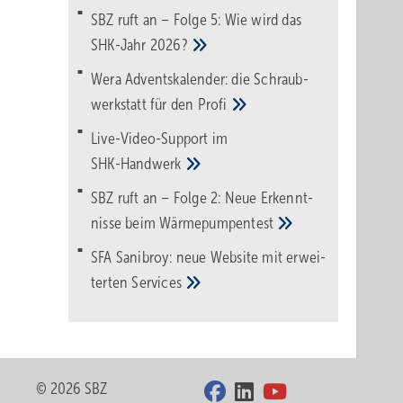
SBZ ruft an – Folge 5: Wie wird das
SHK-Jahr
2026?
Wera Adventskalender: die Schraub­
werk­statt für den
Pro­fi
Live-Video-Support im
SHK-Handwerk
SBZ ruft an – Folge 2: Neue Erkennt­
nisse beim
Wärme­pumpen­test
SFA Sanibroy: neue Web­site mit erwei­
terten
Services
© 2026 SBZ