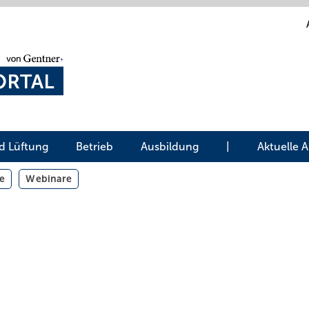
d Lüftung
Betrieb
Ausbildung
|
Aktuelle 
e
Webinare