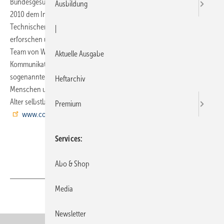
Bundesgesundheitsminister Philipp Rösler stattete Ende September
Ausbildung
2010 dem Innovationszentrum "Connected Living" im Hochhaus der
Technischen Universität Berlin einen Informationsbesuch ab. Hier
|
erforschen und entwickeln TU-Professor Sahin Albayrak und sein
Team von Wissenschaftlern die Vernetzung und
Aktuelle Ausgabe
Kommunikationsfähigkeit von Geräten im Haushalt. Ausgestattet mit
sogenannten „Apps“, also intelligenten Anwendungen, können sie
Heftarchiv
Menschen unterstützen, fit und gesund zu bleiben und bis ins hohe
Alter selbstbestimmt zu leben. Mehr Infos: www.connected-living.org
Premium
www.connected-living.org
Services
Abo & Shop
Media
Teilen
Link kopieren
Newsletter