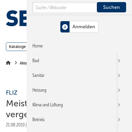
Springe
Springe
Springe
Search
auf
auf
auf
Hauptinhalt
Hauptmenü
SiteSearch
MENÜ
Home
Kataloge
Meldungen
Podcast
Produkte
Webin
Bad
Aktuelle Meldung
Sanitär
Heizung
FLIZ
Meister-Stipendium zu
Klima und Lüftung
vergeben
Betrieb
21.08.2010
|
Druckvorschau