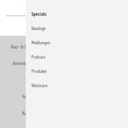
Specials
Teilen
Link kopieren
Kataloge
Meldungen
Abo- & Leserservice
AGB
Alle Inhalte chronologisch
Podcast
Anmelden
Anmeldung & Registrierung
Newsletter
Produkte
Datenschutz
E-Paper
Editor's choice
Webinare
Fachbeiträge
Gentner Verlag
Impressum
Karriere bei Gentner
Team
Mediaservice