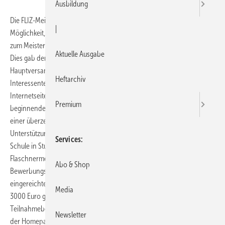
Ausbildung
Die FLIZ-Meistervereinigung bietet karrierebewussten SHK-Profis die
|
Möglichkeit, ein Stipendium in Höhe von 3000 Euro für die Ausbildung
zum Meister für Sanitär-Heizungs- und Klempnertechnik zu erhalten.
Aktuelle Ausgabe
Dies gab der Vorstand der Meistervereinigung auf der diesjährigen
Hauptversammlung Mitte Juni im Landschloss Korntal bekannt.
Heftarchiv
Interessenten können sich bis zum 31. Dezember 2010 auf der
Internetseite www.fliz-stuttgart.de für den im folgenden Kalenderjahr
Premium
beginnenden Meisterkurs bewerben. Dazu müssen die Teilnehmer in
einer überzeugenden Begründung aufzeigen, warum sie sich mit
Unterstützung der FLIZ Meistervereinigung in der Robert-Mayer
Services
Schule in Stuttgart zum Installateur und Heizungsbaumeister oder
Flaschnermeister ausbilden lassen wollen. Nach Ablauf der
Abo & Shop
Bewerbungsphase wählt der FLIZ-Vorstand anhand von
eingereichten Bewerbungsunterlagen einen Stipendiaten aus, der mit
Media
3000 Euro gefördert wird. Informationen zu den
Teilnahmebedingungen bzw. Bewerbungsunterlagen finden sich auf
Newsletter
der Homepage der Meistervereinigung →
www.fliz-stuttgart.de
.