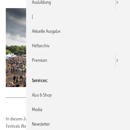
Ausbildung
|
Aktuelle Ausgabe
Heftarchiv
Premium
Services
Wavin
Abo & Shop
Media
In diesem Jahr ist das Unternehmen Wavin wieder Partner des Metal-
Newsletter
Festivals Wacken. Bereits zum 3. Mal begleitet der Hersteller die