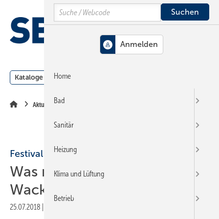
Springe
Springe
Springe
Search
auf
auf
auf
Hauptinhalt
Hauptmenü
SiteSearch
MENÜ
Home
Kataloge
Meldungen
Podcast
Produkte
Webin
Bad
Aktuelle Meldung
Sanitär
Heizung
Festival
Was macht Wavin in
Klima und Lüftung
Wacken?
Betrieb
25.07.2018
|
Druckvorschau