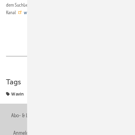
dem Suchbegriff „Wavin goes Wacken“ oder direkt auf dem Wavin-
Kanal
www.youtube.com/user/WavinNWE
Teilen
Link kopieren
Tags
Wavin
Abo- & Leserservice
AGB
Alle Inhalte chronologisch
Anmelden
Anmeldung & Registrierung
Newsletter