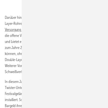
Darüber hinaus wurden Wavin-PE-100-Double-
Layer-Rohre für die reibungslose
Frischwasser-
Wavin
Versorgung
eingesetzt. Das Rohrsystem ist für
die offene Verlegung im Sandbett konzipiert
und bietet eine Sicherheit für ca. 100 Jahre. Das bedeutet, dass bis
zum Jahre 2118 noch viele Hunderttausend Wacken-Besucher feiern
können, ohne dass sie beim Wassertransport durch das PE-100-
Double-Layer-Rohr eine Verschlechterung befürchten müssen.
Weiterer Vorteil: Die Serie kann mit allen für Polyethylen zugelassenen
Schweißverfahren verbunden werden.
In diesem Jahr steht die Digitalisierung auf dem Programm des
Twister-Unternehmens. Bis zum Opening im August werden auf dem
Festivalgelände in Wacken Wavin-Mikrorohre für ein Glasfasernetz
installiert. So können laut Veranstalter die Fans zukünftig auch ohne
Bargeld ihre Bestellungen bezahlen.