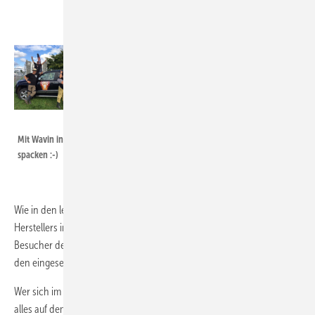
Rocken, gucken,
anfassen!
Wavin
Mit Wavin in Wacken
spacken :-)
Wie in den letzten Jahren wird es auch wieder eine Standfläche des
Herstellers im Campingbereich geben. SHK-Installateure und andere
Besucher des Events haben hier die Chance sich ein eigenes Bild von
den eingesetzten Produkten zu machen.
Wer sich im Vorfeld schon darüber informieren möchte, was bereits
alles auf dem Gelände passiert ist, findet diverse YouTube-Clips unter