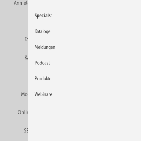
Anmelden
Anmeldung & Registrierung
Newsletter
Specials
Datenschutz
E-Paper
Editor's choice
Kataloge
Fachbeiträge
Gentner Verlag
Impressum
Meldungen
Karriere bei Gentner
Team
Mediaservice
Podcast
Mitgliedschaften und Engagement
Produkte
Montagezeiten Heizung
Montagezeiten Sanitär
Webinare
Online Mediadaten
Privacy Manager
RSS-Feed
SBZ abonnieren
Veranstaltungen / Webinare