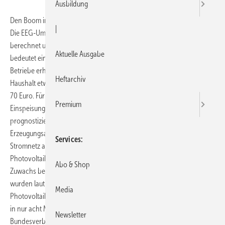
Ausbildung
Den Boom im Photovoltaikmarkt bezahlen nun die Stromverbraucher:
|
Die EEG-Umlage für 2011 wurde auf 3,53 Cent/pro Kilowattstunde
berechnet und beträgt damit 1,483 Cent mehr als in 2010. Das
Aktuelle Ausgabe
bedeutet einen Anstieg um mehr als 70 Prozent und für Haushalte und
Betriebe erhebliche Mehrbelastungen. Für einen Vier-Personen-
Heftarchiv
Haushalt etwa sind das von 2011 an jährliche Mehrkosten von bis zu
70 Euro. Für das kommende Jahr wird erneut eine deutlich steigende
Premium
Einspeisung an elektrischer Energie aus regenerativen Anlagen
prognostiziert, da in den vergangenen Monaten zahlreiche neue
Erzeugungsanlagen – insbesondere Photovoltaik-Anlagen – an das
Services
Stromnetz angeschlossen wurden. Ende 2009 lag die installierte
Photovoltaik-Leistung in Deutschland bei insgesamt 9,9 Gigawatt. Der
Abo & Shop
Zuwachs betrug 2009 rund 3,8 Gigawatt. Von Januar bis August 2010
wurden laut Bundesnetzagentur noch einmal 4,9 Gigawatt an
Media
Photovoltaik-Leistung installiert, eine Zunahme um knapp 50 Prozent
in nur acht Monaten. Bis zum Jahresende erwartet der
Newsletter
Bundesverband Solarwirtschaft bis zu 8 Gigawatt neu installierte