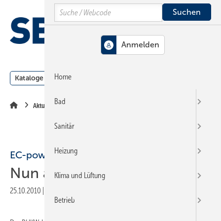
Springe
Springe
Springe
Search
auf
auf
auf
Hauptinhalt
Hauptmenü
SiteSearch
MENÜ
Home
Kataloge
Meldungen
Podcast
Produkte
Webin
Bad
Aktuelle Meldung
Sanitär
Heizung
EC-power
Nun auch im Nordwesten
Klima und Lüftung
25.10.2010
|
Druckvorschau
Betrieb