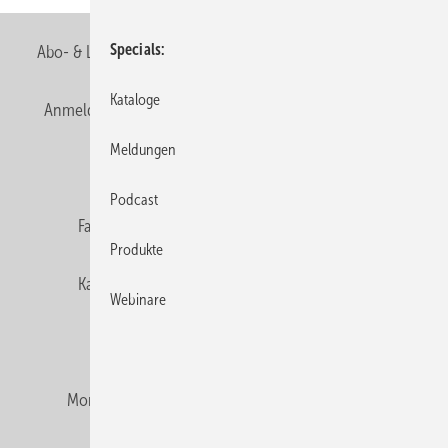
Specials
Abo- & Leserservice
AGB
Alle Inhalte chronologisch
Kataloge
Anmelden
Anmeldung & Registrierung
Newsletter
Meldungen
Datenschutz
E-Paper
Editor's choice
Podcast
Fachbeiträge
Gentner Verlag
Impressum
Produkte
Karriere bei Gentner
Team
Mediaservice
Webinare
Mitgliedschaften und Engagement
Montagezeiten Heizung
Montagezeiten Sanitär