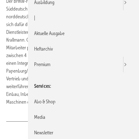
Der BHKW-Hersteller EC-Power hat nach der Werksniederlassung
Ausbildung
Süddeutschland in Göppingen einen zweiten Rundum-Service im
norddeutschen Westoverledingen eingerichtet. EC-Power sicherte
|
sich dafür die Kompetenz des regionalen Spezialisten und
Dienstleisters in Sachen Kraftwärme-Kopplung, Energiesysteme
Aktuelle Ausgabe
Krallmann. Geschäftsführer Johannes Krallmann und zwölf
Mitarbeiter planen und betreuen seit 15 Jahren BHKW-Anlagen
Heftarchiv
zwischen 4 und 4000 kW. Die beiden Unternehmen unterschrieben
einen Integrationsvertrag. Die neue Niederlassung bei
Premium
Papenburg/Ems bietet technischen Support, Werkskundendienst,
Vertrieb und Schulung. In ein- und zweitägigen Basis- und
Services
weiterführenden Lehrgängen werden Fachhandwerker in Beratung,
Einbau, Inbetriebnahme, Wartung und Störungsbehebung der
Abo & Shop
Maschinen des Typs XRGI geschult. →
www.ecpower.de
Media
Newsletter
Teilen
Link kopieren