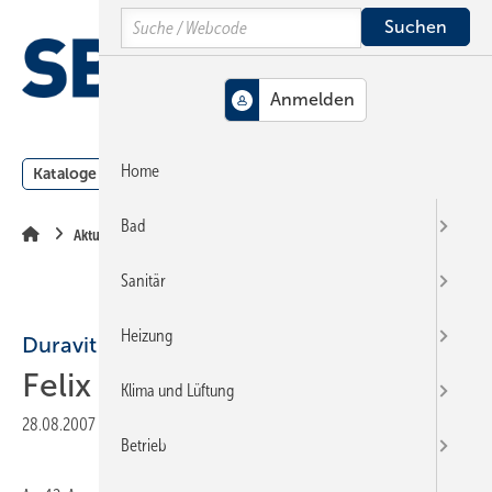
Springe
Springe
Springe
Search
auf
auf
auf
Hauptinhalt
Hauptmenü
SiteSearch
MENÜ
Home
Kataloge
Meldungen
Podcast
Produkte
Webin
Bad
Aktuelle Meldung
Sanitär
Heizung
Duravit
Felix Bruhns gestorben
Klima und Lüftung
28.08.2007
|
Druckvorschau
Betrieb