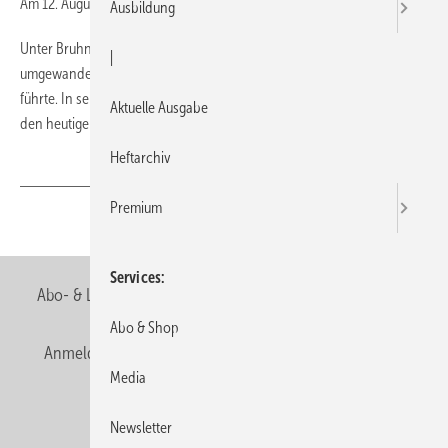
Am 12. August 2007 ist Felix Bruhns im Alter von 81 Jahren gestorben.
Ausbildung
Unter Bruhns Führung wurde Duravit 1988 zur Aktiengesellschaft
|
umgewandelt, die er bis Januar 1991 als Vorstandsvorsitzender
führte. In seiner 23-jährigen Arbeit für Duravit bereitete er die Basis für
Aktuelle Ausgabe
den heutigen Erfolg des international agierenden Badanbieters.
Heftarchiv
Premium
Teilen
Link kopieren
Services
Abo- & Leserservice
AGB
Alle Inhalte chronologisch
Abo & Shop
Anmelden
Anmeldung & Registrierung
Newsletter
Media
Datenschutz
E-Paper
Editor's choice
Newsletter