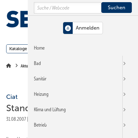
Springe
Springe
Springe
Search
auf
auf
auf
Hauptinhalt
Hauptmenü
SiteSearch
MENÜ
Home
Kataloge
Meldungen
Podcast
Produkte
Webin
Bad
Aktuelle Meldung
Sanitär
Heizung
Ciat
Standortwechsel
Klima und Lüftung
31.08.2007
|
Druckvorschau
Betrieb