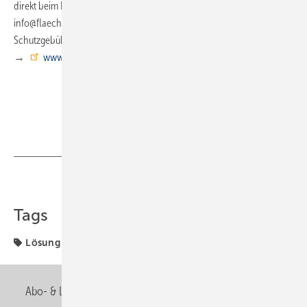
direkt beim BVF anfordern, entweder per E-Mail an
info@flaechenheizung.de oder per Fax an (0 23 31) 4 89 19-03. Die
Schutzgebühr beträgt 50 Euro. Weitere Infos unter
→
www.flaechenheizung.de
Teilen
Link kopieren
Tags
Lösung
Symposium
Abo- & Leserservice
AGB
Alle Inhalte chronologisch