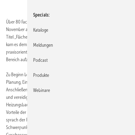
Specials
Über 80 Fachhandwerker, Planer und Interessierte nahmen Anfang
November am zweitägigen BVF-Symposium in Berlin teil. Unter dem
Kataloge
Titel „Flächenheizungen und Flächenkühlungen im Gebäudebestand“
kam es dem BVF in erster Linie darauf an, den Teilnehmern
Meldungen
praxisorientierte Lösungen bei der Planung und Installation in diesem
Bereich aufzuzeigen.
Podcast
Zu Beginn beleuchtete Herbert Fellinger von der Praski GmbH
Produkte
Planung, Einbau und Inbetriebnahme einer Flächenheizung im Altbau.
Anschließend referierte Karl-Friedrich Westerhoff, öffentlich bestellter
Webinare
und vereidigter Sachverständiger für das Installateur- und
Heizungsbauerhandwerk, zum Thema Qualitätssicherung. Über die
Vorteile der Systemzertifizierung aus dem Blickwinkel des Juristen
sprach der Fachanwalt für Baurecht Roger Krell. Ein weiterer
Schwerpunkt lag auf der energetischen Modernisierung im
Geschosswohnungsbau, vorgestellt durch Ingrid Vogler vom GdW