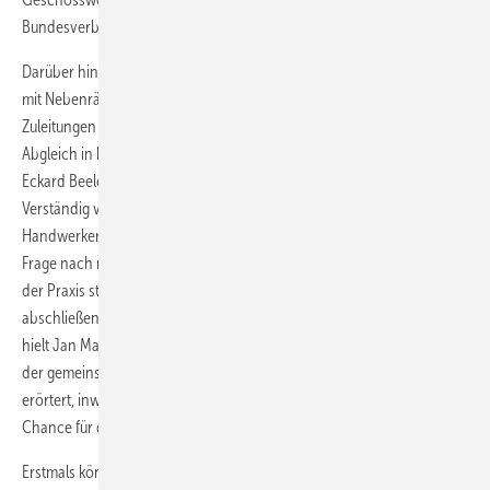
Bundesverband deutscher Wohnungs- und Immobilienunternehmen.
Darüber hinaus erläuterte Bernd Quiel von den Wieland Werken wie
mit Nebenräumen, Heizkreisverteilern und durchlaufenden
Zuleitungen zu verfahren ist. Den nachträglichen hydraulischen
Abgleich in bestehenden Fußbodenheizungen thematisierte Heinz-
Eckard Beele von TA Heimeier. Es folgte ein Vortrag von Hubert
Verständig von der shk-aktiv2 Unternehmensberatung: „Der
Handwerker als Verkäufer – Erfolgreiche Kundenansprache“. Der
Frage nach neuen Wegen für die Planung bzw. Gebäudesimulation in
der Praxis stellte sich Jürgen Langensiepen von ETU Software. Den
abschließenden Vortrag zur Auswahl von Hallenheizungssystemen
hielt Jan Martens von der FDS Fußbodenheizungssystem GmbH. In
der gemeinsamen Diskussions- und Fragerunde wurde schließlich
erörtert, inwiefern die Flächenheizung im Bestand Problem oder
Chance für die Beteiligten darstellt.
Erstmals können in diesem Jahr Interessierte die Tagungsunterlagen