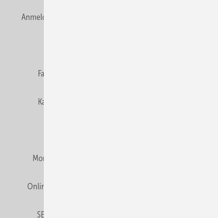
Anmelden
Anmeldung & Registrierung
Newsletter
Datenschutz
E-Paper
Editor's choice
Fachbeiträge
Gentner Verlag
Impressum
Karriere bei Gentner
Team
Mediaservice
Mitgliedschaften und Engagement
Montagezeiten Heizung
Montagezeiten Sanitär
Online Mediadaten
Privacy Manager
RSS-Feed
SBZ abonnieren
Veranstaltungen / Webinare