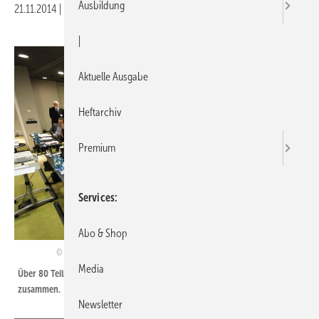
Ausbildung
21.11.2014
|
Druckvorschau
|
Aktuelle Ausgabe
Heftarchiv
Premium
Services
Abo & Shop
Bundesverband Flächenheizungen und Flächenkühlungen e. V., Hagen
Media
Über 80 Teilnehmer kamen zum diesjährigen BVF-Symposium in Berlin
zusammen.
Newsletter