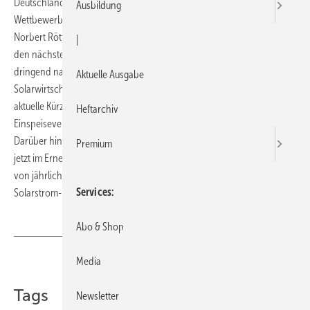
Deutschlands Solarunternehmen bangen um ihre
Ausbildung
Wettbewerbsfähigkeit, sollten die von Bundes­umweltminister Dr.
Norbert Röttgen vorgestellten Kürzungen bei der Solarförderung in
|
den nächsten Wochen umgesetzt werden. Gänzlich überzogen und
dringend nachzubessern sei nach Auffassung der im Bundesverband
Aktuelle Ausgabe
Solarwirtschaft (BSW-Solar) organisierten 800 Solarunternehmen der
aktuelle Kürzungsvorschlag, der eine Einmalabsenkung der
Heftarchiv
Einspeisevergütung von 15−25 % bis zum Sommer 2010 vorsieht.
Darüber hinaus soll zu Beginn der Folgejahre zusätzlich zu der bereits
Premium
jetzt im Erneuerbaren-Energien-Gesetz (EEG) verankerten Kürzung
von jährlich 9 % eine bis zu 10 % schnellere Absenkung der
Services
Solarstrom-Fördersätze erfolgen.
Abo & Shop
Media
Teilen
Link kopieren
Tags
Newsletter