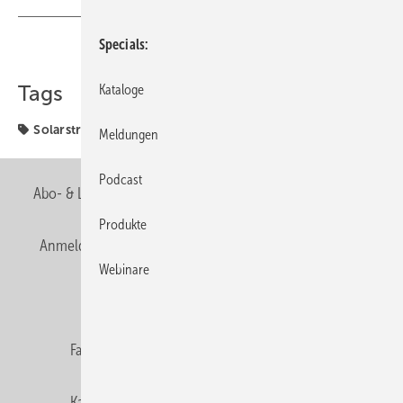
Specials
Teilen
Link kopieren
Tags
Kataloge
Solarstromanlage
Meldungen
Podcast
Abo- & Leserservice
AGB
Alle Inhalte chronologisch
Produkte
Anmelden
Anmeldung & Registrierung
Newsletter
Webinare
Datenschutz
E-Paper
Editor's choice
Fachbeiträge
Gentner Verlag
Impressum
Karriere bei Gentner
Team
Mediaservice