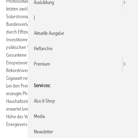
Photovoltaik-Anlagen werden immer preiswerter. Innerhalb der
Ausbildung
letzten zwölf Monate sanken die Preise für schlüsselfertige
Solarstromanlagen um durchschnittlich 13 %, ermittelte der
|
Bundesverband Solarwirtschaft BSW-Solar. Die Branche versuche
durch Effizienzsteigerung bei der Fertigung von Solarmodulen und
Aktuelle Ausgabe
Investitionen in Solarfabriken, Forschung und Entwicklung, die
politischen Vorgaben bei der Solarstromförderung abzufedern.
Heftarchiv
Gesunkene Investitionskosten und die bevorstehende Kürzung der
Einspeisevergütung trieben die Nachfrage in diesem Jahr auf ein
Premium
Rekordniveau. Bis zum Jahresende erwartet der BSW-Solar bis zu 8
Gigawatt neu installierte Leistung in Deutschland. Hält die Entwicklung
Services
bei den Preisen für Solarstromanlagen weiter an, wird der selbst
erzeugte Photovoltaik-Strom laut BSW schon kurzfristig mit normalen
Abo & Shop
Haushaltsstromtarifen konkurrieren können. Der Bundesverband
erwartet bereits für das Jahr 2012, dass Strom vom eigenen Dach auf
Media
Höhe des Verbraucherpreises liegt, den konventionelle
Energieversorger von ihren Kunden verlangen.
Newsletter