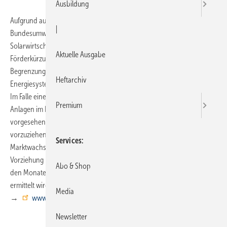
Ausbildung
Aufgrund ausufernder Subventionskosten für Photovoltaik haben sich
|
Bundesumweltminister Norbert Röttgen und der Bundesverband
Solarwirtschaft e.V. (BSW-Solar) auf eine Vorziehung der
Aktuelle Ausgabe
Förderkürzung für Solarstrom geeinigt. Dabei geht es auch um die
Begrenzung des Wachstums, um einen Umbau zu einem dezentralen
Heftarchiv
Energiesystem in einem vertretbaren Rahmen zu halten.
Im Falle eines sehr stark wachsenden Zubaus von Photovoltaik-
Premium
Anlagen im Frühjahr ist ein Teil der für Jahresanfang 2012
vorgesehenen Reduzierung der Fördersätze auf den 1. Juli
vorzuziehen. Diese vorgezogene Reduzierung kann je nach Höhe des
Services
Marktwachstums 3 bis 15 % betragen. Berechnungsgrundlage dieser
Vorziehung ist die Entwicklung der Photovoltaik-Binnennachfrage in
Abo & Shop
den Monaten März bis Mai 2011, die durch die Bundesnetzagentur
ermittelt wird.
Media
→
www.solarwirtschaft.de
Newsletter