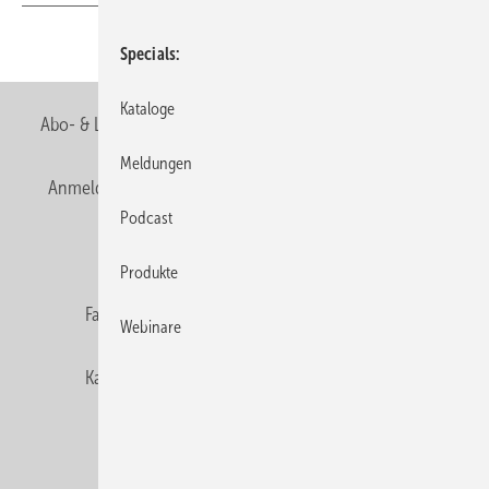
Teilen
Link kopieren
Specials
Kataloge
Abo- & Leserservice
AGB
Alle Inhalte chronologisch
Meldungen
Anmelden
Anmeldung & Registrierung
Newsletter
Podcast
Datenschutz
E-Paper
Editor's choice
Produkte
Fachbeiträge
Gentner Verlag
Impressum
Webinare
Karriere bei Gentner
Team
Mediaservice
Mitgliedschaften und Engagement