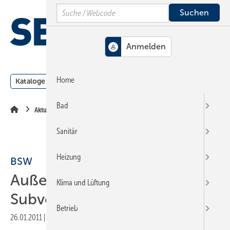
Springe
Springe
Springe
Search
auf
auf
auf
Hauptinhalt
Hauptmenü
SiteSearch
MENÜ
Home
Kataloge
Meldungen
Podcast
Produkte
Webin
Bad
Aktuelle Meldung
Sanitär
Heizung
BSW
Außerplanmäßige
Klima und Lüftung
Subventionskürzung
Betrieb
26.01.2011
|
Druckvorschau