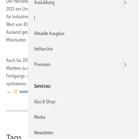
Der Hersteller von Fahrzeug- und Betriebseinrichtungen verzeichnete
Ausbildung
2011 ein Umsatzwachstum um 25%. Insgesamt wurden Einrichtungen
für Industriebetriebe, sowie für Montage- und Servicefahrzeuge im
|
Wert von 81,0 Millionen Euro fakturiert. 65% des Umsatzes wurden im
Ausland getätigt. Die Bott GmbH beschäftigt derzeit weltweit 700
Aktuelle Ausgabe
Mitarbeiter, 265 davon am Standort Deutschland.
Heftarchiv
Auch für 2012 erwartet Bott gute Möglichkeiten, sich positiv in seinen
Premium
Märkten zu entwickeln. Das anhaltende Bestreben seiner Kunden,
Fertigungs- Montage und Serviceprozesse in allen Bereichen zu
optimieren, sieht man als gute Voraussetzung für weiteres Wachstum.
Services
→
www.bott.de
Abo & Shop
Media
Teilen
Link kopieren
Newsletter
Tags