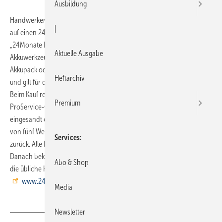
Ausbildung
Handwerker, die ein neues Bosch-Akkugerät erwerben, können sich
|
auf einen 24-Monate-Rundum-Schutz verlassen. Der kostenlose
„24Monate ProService“ bietet Käufern eines Lithium-Ionen-
Aktuelle Ausgabe
Akkuwerkzeugs einen Zusatzschutz, der den Verschleiß bei Gerät,
Akkupack oder Lader abdeckt. Die Aktion läuft bis zum 30. Juni 2011
Heftarchiv
und gilt für das gesamte gewerbliche Lithium-Ionen-Akkuprogramm.
Beim Kauf registriert sich der Handwerker für die 24Monate-Bosch-
Premium
ProService-Card. Kommt es zum Servicefall, wird das defekte Gerät
eingesandt oder beim Bosch-Akku-Spezialisten abgegeben. Innerhalb
von fünf Werktagen bekommt der Kunde sein repariertes Gerät
Services
zurück. Alle Leistungen sind innerhalb der 24 Monate kostenlos.
Danach bekommt der Verwender automatisch noch ein weiteres Jahr
Abo & Shop
die übliche Herstellergarantie gegen Ausfallschäden. →
www.24proservice.de
Media
Newsletter