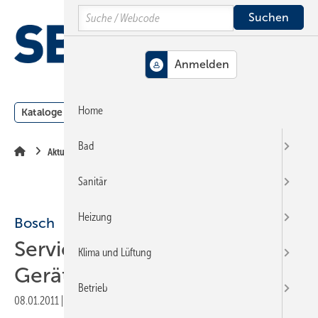
Springe
Springe
Springe
Search
auf
auf
auf
Hauptinhalt
Hauptmenü
SiteSearch
MENÜ
Home
Kataloge
Meldungen
Podcast
Produkte
Webin
Bad
Aktuelle Meldung
Sanitär
Heizung
Bosch
Service-Aktion für Akku-
Klima und Lüftung
Geräte
Betrieb
08.01.2011
|
Druckvorschau