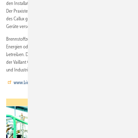
den Installationsaufwand gegenüber früheren Anlagen zu halbieren.
Der Praxistest für das Brennstoffzellen-Heizgerät erfolgte im Rahmen
des Callux genannten Breitentests der Energieforschung, an dem
Geräte verschiedener Hersteller beteiligt waren.
Brennstoffzellen lassen sich mit Erdgas sowie mit aus erneuerbaren
Energien oder Biomasse erzeugtem Wasserstoff und Methan
betreiben. Das neue Brennstoffzellen-Heizgerät ist eine Entwicklung
der Vaillant GmbH in Zusammenarbeit mit Partnern aus Forschung
und Industrie. Das Projektinfo gibt es in der Rubrik Publikationen unter
www.bine.info