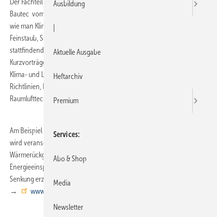
Der Fachteil Innovationsmarkt Gebäudetechnik auf der diesjährigen
Ausbildung
Bautec vom 21. bis 25. Februar 2012 in Berlin beschäftigt sich damit,
wie man Klimaanlagen verbessern und sich wirkungsvoll vor
|
Feinstaub, Schimmelpilzsporen und Viren schützen kann. Das täglich
stattfindende Forum vertieft diese Themen in insgesamt 33
Aktuelle Ausgabe
Kurzvorträgen. Hierbei geht es um die neuesten Entwicklungen der
Klima- und Lüftungsbranche, wie z.B. Normen und technische
Heftarchiv
Richtlinien, Energieeffizienz und Nachhaltigkeit von RLT-Anlagen,
Raumlufttechnik im OP oder auch Luft als Heilmittel zur Regeneration.
Premium
Am Beispiel eines sanierten Wohnhochhauses mit 304 Wohnungen
Services
wird veranschaulicht, wie man ein bestehendes Gebäude auch ohne
Wärmerückgewinnung energetisch sanieren kann. Dabei werden eine
Abo & Shop
Energieeinsparung von über 50 Prozent und ein Beitrag zur CO2-
Senkung erzielt.
Media
→
www.bautec.com
Newsletter