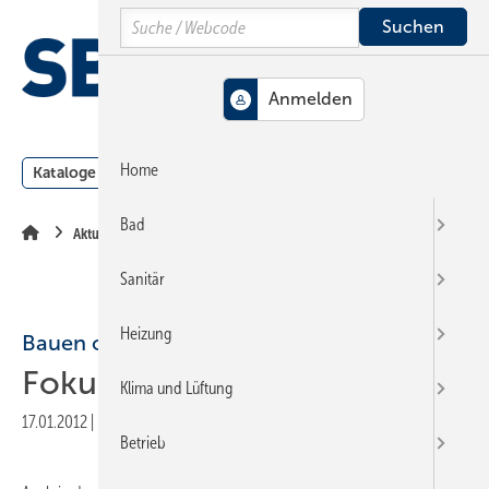
Springe
Springe
Springe
Search
auf
auf
auf
Hauptinhalt
Hauptmenü
SiteSearch
MENÜ
Home
Kataloge
Meldungen
Podcast
Produkte
Webin
Bad
Aktuelle Meldung
Sanitär
Heizung
Bauen ohne Barrieren
Fokus Barrierefreiheit
Klima und Lüftung
17.01.2012
|
Druckvorschau
Betrieb