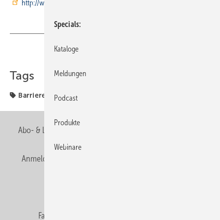
http://www.serviceportal-zuhause-im-alter.de/
Specials
Kataloge
Teilen
Link kopieren
Tags
Meldungen
Barrierefreiheit
Fokus
Podcast
Produkte
Abo- & Leserservice
AGB
Alle Inhalte chronologisch
Webinare
Anmelden
Anmeldung & Registrierung
Newsletter
Datenschutz
E-Paper
Editor's choice
Fachbeiträge
Gentner Verlag
Impressum