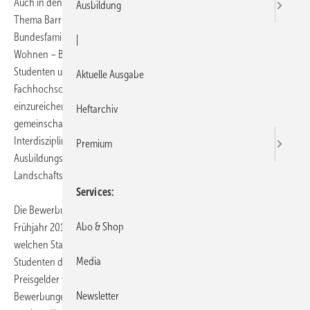
Auch in den Studiengängen Architektur und Stadtplanung rückt das
Ausbildung
Thema Barrierefreiheit immer stärker in den Fokus – jetzt hat das
Bundesfamilienministerium den Wettbewerb "Altersgerecht Bauen und
|
Wohnen – Barrierefrei, quartierbezogen, integrativ" ausgeschrieben.
Studenten und ihre Hochschulen, Universitäten und
Aktuelle Ausgabe
Fachhochschulen wurden aufgefordert, Vorschläge für Projekte
einzureichen, die sich dem selbstständigen, barrierefreien und
Heftarchiv
gemeinschaftlichen Leben und Wohnen im Alter widmen.
Interdisziplinäres Planen ist erwünscht, so wurden speziell die
Premium
Ausbildungsorte angesprochen, die eine Fakultät für Architektur,
Landschafts- oder Innenarchitektur sowie Stadtplanung haben.
Services
Die Bewerbungsphase bildet die erste Stufe, daran schließt sich im
Abo & Shop
Frühjahr 2012 ein Fachworkshop an, auf dem beraten wird, an
welchen Standorten und mit welchem Projekt die Studentinnen und
Media
Studenten den Wettbewerb konkret durchführen. Es winken
Preisgelder von insgesamt 50.000 Euro, Einsendeschluss für
Newsletter
Bewerbungen ist der 31. März 2012. Mehr Infos unter: