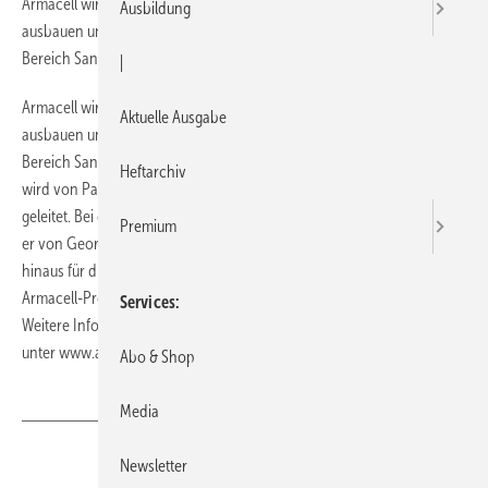
Armacell wird seine Außendienstorganisation im SHK-Segment
Ausbildung
ausbauen und ab dem 1. August mit Industrievertretern aus dem
Bereich Sanitär und Heizung zusammenarbeiten.
|
Armacell wird seine Außendienstorganisation im SHK-Segment
Aktuelle Ausgabe
ausbauen und ab dem 1. August mit Industrievertretern aus dem
Bereich Sanitär und Heizung zusammenarbeiten. Das gesamte Team
Heftarchiv
wird von Patric Schustowksi, bislang SHK-Key Account Manager,
geleitet. Bei der Steuerung und Betreuung der Industrievertreter wird
Premium
er von Georg Bezold und Sven Portich unterstützt. Bezold ist darüber
hinaus für die Betreuung der Innungen und der Stärkung der
Armacell-Produkte als Handwerkermarke des ZVSHK verantwortlich.
Services
Weitere Infos gibt es von Armacell Telefon (02 51) 76 03-162 und
unter www.armacell.com.
Abo & Shop
Media
Teilen
Link kopieren
Newsletter