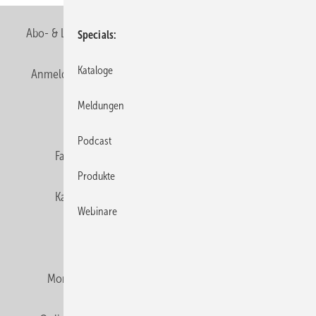
Abo- & Leserservice
AGB
Alle Inhalte chronologisch
Specials
Kataloge
Anmelden
Anmeldung & Registrierung
Newsletter
Meldungen
Datenschutz
E-Paper
Editor's choice
Podcast
Fachbeiträge
Gentner Verlag
Impressum
Produkte
Karriere bei Gentner
Team
Mediaservice
Webinare
Mitgliedschaften und Engagement
Montagezeiten Heizung
Montagezeiten Sanitär