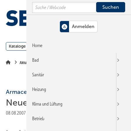
Springe
Springe
Springe
Search
auf
auf
auf
Hauptinhalt
Hauptmenü
SiteSearch
MENÜ
Home
Kataloge
Meldungen
Podcast
Produkte
Webin
Bad
Aktuelle Meldung
Sanitär
Heizung
Armacell
Neues Außendienstkonzept
Klima und Lüftung
08.08.2007
|
Druckvorschau
Betrieb