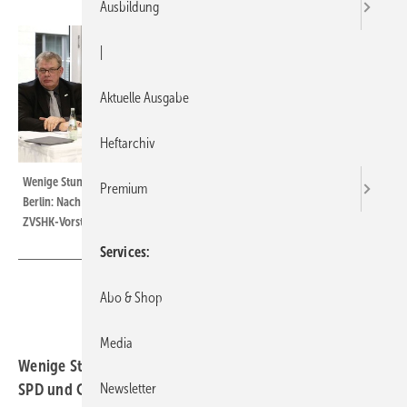
Ausbildung
|
Aktuelle Ausgabe
Heftarchiv
Wenige Stunden nach der Verabschiedung des Koalitionsvertrages in
Premium
Berlin: Nach ­vielen politischen Gesprächen und Wahlprüfsteinen hatte der
ZVSHK-Vorstand mehr von den politischen Entwicklungen erwartet.
Services
Abo & Shop
Media
Wenige Stunden nachdem sich die große Koalition aus
Newsletter
SPD und CDU/CSU auf ein gemeinsames Konzept geeinigt