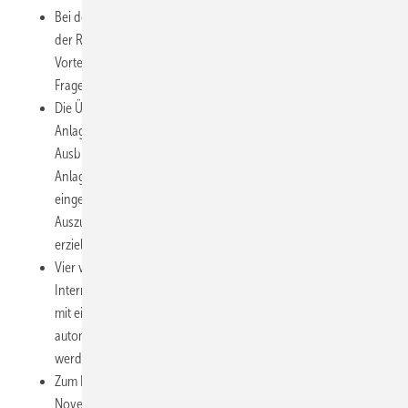
Bei der Handwerkermarke gibt es jetzt für fast alle Regionen in
der Republik Botschafter, die den Mitgliedsbetrieben die
Vorteile des Markenbündnisses erläutern können und für
Fragen zur Verfügung stehen.
Die Überarbeitung der Ausbildungsverordnung für den
Anlagenmechaniker SHK steht an. Wie schon in der neuen
Ausbildungsverordnung des Klempners soll auch beim
Anlagenmechaniker eine gestreckte Gesellenprüfung
eingeführt werden. Dies soll die Motivation der
Auszubildenden erhöhen und bessere Ausbildungsabschlüsse
erzielen.
Vier von fünf SHK-Betrieben präsentieren sich mittlerweile im
Internet. Der ZVSHK unterstützt seine Mitgliedsbetriebe sowohl
mit einfachen Tools als auch mit aktuellen Meldungen, die
automatisiert für den eigenen Webauftritt übernommen
werden können.
Zum Branchenforum „Online-PR, das der ZVSHK am 21.
November in Frankfurt/M. veranstaltete, gibt es interessante