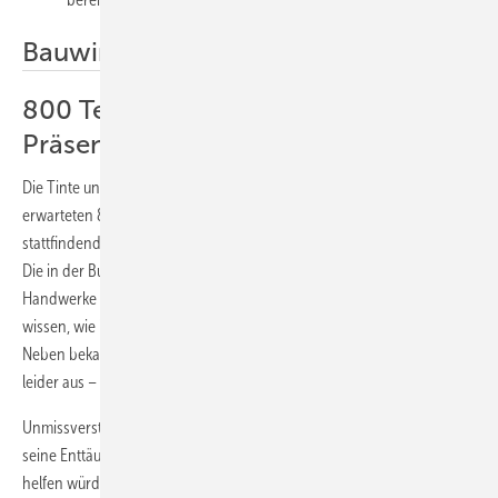
Bauwirtschaftstag 2013
800 Teilnehmer demonstrierten
Präsenz
Die Tinte unter dem Koalitionsvertrag war gerade getrocknet, da
erwarteten 800 Teilnehmer am 28. November auf dem jährlich
stattfindenden Bauwirtschaftstag von der Politik klare Botschaften.
Die in der Bundesvereinigung Bauwirtschaft (BVB) organisierten zwölf
Handwerke wollten von namhaften Politikern der großen Koalition
wissen, wie in Berlin die Weichen für die Zukunft gestellt werden.
Neben bekannten Positionsbestimmungen blieb ein Pro und Contra
leider aus – dazu waren keine Kontrahenten aufgeboten.
Unmissverständlich formulierte BVB-Präsident Karl-Heinz Schneider
seine Enttäuschung über mangelnde Anreize, die der Baubranche
helfen würden: „Die große Koalition verzichtet darauf, durch eine