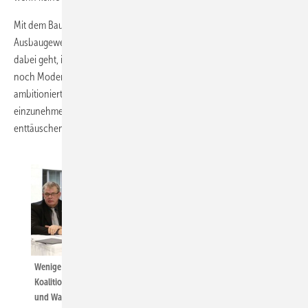
Mit dem Bauwirtschaftstag in Berlin haben die Bau- und
Ausbaugewerke deutlich Präsenz gezeigt. Die Erwartung, um die es
dabei geht, ist längst an die Politik adressiert. Weder Energiewende
noch Modernisierung im Wärmemarkt sind bislang auf Erfolgskurs. Um
ambitionierte Klimaziele zu erreichen und eine Vorreiterrolle
einzunehmen, ist aus Sicht des Handwerks von Seiten der Regierung
enttäuschend wenig gekommen.
Wenige Stunden nach der Verabschiedung des
Koalitionsvertrages in Berlin: Nach ­vielen politischen Gesprächen
und Wahlprüfsteinen hatte der ZVSHK-Vorstand mehr von den