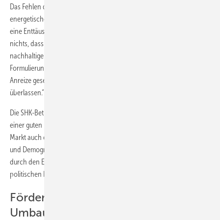
Das Fehlen der steuerlichen Abschreibung auf Maßnahmen der
energetischen Gebäudesanierung ist aus Sicht des SHK-Handwerks
eine Enttäuschung. Nach Einschätzung von Stather nutze es da auch
nichts, dass der Koalitionsvertrag „Effizienz als zweite Säule ­einer
nachhaltigen Energiewende“ ausweise. Angesichts einer solchen
Formulierung prognostizierte der ZV-Präsident: „Wo keine konkreten
Anreize gesetzt werden, bleibt der Markt weiter sich selbst
überlassen.“
Die SHK-Betriebe befinden sich dank bester Auftragslage allerdings in
einer guten Position. „Das SHK-Handwerk ist stark genug, um sich am
Markt auch ohne politische Rückendeckung zu behaupten. Energie
und Demografie – diese beiden Themenfelder werden ohnehin nur
durch den Einsatz und das Engagement unseres Handwerks zu einer
politischen Erfolgsgeschichte werden“, zeigte sich Stather überzeugt:
Förderbonus für altersgerechten
Umbau