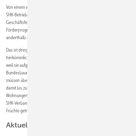
Von einem wichtigen Punkt in der Koalitionsvereinbarung werden
SHK-Betriebe allerdings profitieren, wenn sie sich für das
Geschäftsfeld „Barrierefrei“ qualifiziert haben. Das KfW-
Förderprogramm für den altersgerechten Umbau, vor etwa
anderthalb Jahren komplett gestrichen, wird erneut aufgelegt.
Das ist dringend nötig, denn viele Senioren können oft keine
herkömmlichen KfW-Sanierungsprogramme in Anspruch nehmen,
weil sie aufgrund ihres Alters keine Kredite bewilligt bekommen. Das
Bundesbauministerium hat den Bedarf ausgerechnet: Jährlich
müssen über 175000 barrierefreie Wohnungen geschaffen werden,
damit bis zum Jahr 2030 die zusätzlich benötigten drei Millionen
Wohnungen zusammenkommen. Hier haben viele Gespräche der
SHK-Verbandsorganisa­tion mit Bundestagsabgeordneten offenbar
Früchte getragen.
Aktuelle Projekte