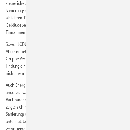
steuerliche Abschreibungsmöglichkeit energetischer
Sanierungsmaßnahmen privates Kapital in Milliardenhöhe zu
aktivieren. Dies hätte zur energetischen Ertüchtigung des
Gebäudebestandes beigetragen und gleichzeitig für weitere
Einnahmen des Staates gesorgt.“
Sowohl CDU-Generalsekretär Hermann Gröhe als auch der CDU-
Abgeordnete Steffen Bilger, der Mitglied der Koalitionsverhandlungs-
Gruppe Verkehr, Bau und Infrastruktur war, beteuerten, dass bei der
Findung eines Kompromisses für die Anliegen der Bauhandwerke
nicht mehr möglich gewesen sei.
Auch Energie-Kommissar Günther Oettinger – der extra aus Brüssel
angereist war – fand verbindliche Worte und Verständnis für die
Baubranche, jedoch nichts, was man nicht schon mal gehört hätte. Er
zeigte sich nach wie vor davon überzeugt, dass ­eine dreiprozentige
Sanierungsrate für öffentliche Gebäude an­gemessen wäre und
unterstützte die Forderung des Handwerks: „Wir kommen nicht voran,
wenn keine steuerliche Abschreibung kommt.“