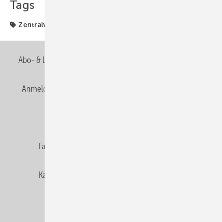
Tags
Zentralverband
Abo- & Leserservice
AGB
Alle Inhalte chronologisch
Anmelden
Anmeldung & Registrierung
Newsletter
Datenschutz
E-Paper
Editor's choice
Fachbeiträge
Gentner Verlag
Impressum
Karriere bei Gentner
Team
Mediaservice
Mitgliedschaften und Engagement