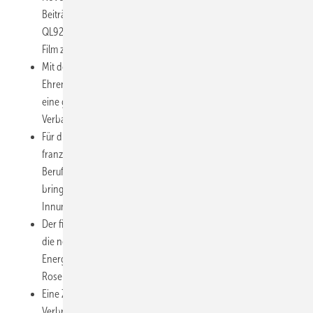
Beiträge im Netz. Unter
https://www.zvshk.de/
(Quicklink
QL92216526) findet man Vorträge und Statements sowie einen
Film zur Veranstaltung.
Mit dem SHK-Lotsen hat der ZVSHK eine App geschaffen, damit
Ehrenamtsträger besser auf das Extranet zugreifen können und
eine gute Übersicht zum Leistungsangebot der
Verbandsorganisation erhalten.
Für die europäischen Berufsmeisterschaften Euroskills im
französischen Lille (2. bis 4. Oktober 2014) kann die
Berufsorganisa­tion zwei Anlagenmechaniker SHK an den Start
bringen. Trainiert wird wiederum im Leistungszentrum der
Innung Schweinfurt.
Der finanzielle Rahmen ist jetzt gesichert, damit ab Herbst 2014
die neue Studienrichtung Gebäudehülle im Studiengang
Energie- und Gebäudetechnologie an der Hochschule
Rosenheim eingerichtet werden kann.
Eine ZVSHK-Arbeitsgruppe soll sich zu den Themen
Verbrennungsverbote sowie Anschlusszwänge an