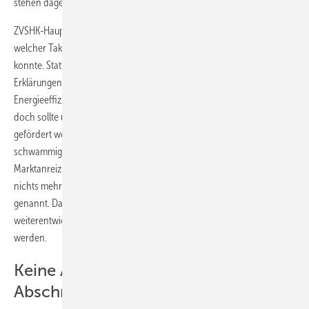
stehen dagegen unter dem Vorbehalt der Finanzierbarkeit.“
ZVSHK-Hauptgeschäftsführer Elmar Esser brachte Beispiele, mit
welcher Taktik trotz strittiger Punkte eine Einigung zustande kommen
konnte. Statt konkreter Ziele gebe es jetzt allgemein gehaltene
Erklärungen oder es seien Passagen gestrichen worden. „Zwar wird
Energieeffizienz in der Koalitionsvereinbarung erstmalig genannt,
doch sollte ursprünglich die energetische Gebäudesanierung
gefördert werden. Diese Formulierung ist raus.“ Esser waren
schwammige Formulierungen aufgefallen, dass z.B. das
Marktanreizprogramm verstetigt werden soll, doch von Zahlen sei
nichts mehr zu sehen. Auch sei kein konkreter Sanierungsfahrplan
genannt. Das Erneuerbare-Energien-Wärmegesetz solle
weiterentwickelt und mit der Energieeinsparverordnung harmonisiert
werden.
Keine Anreize durch steuerliche
Abschreibung