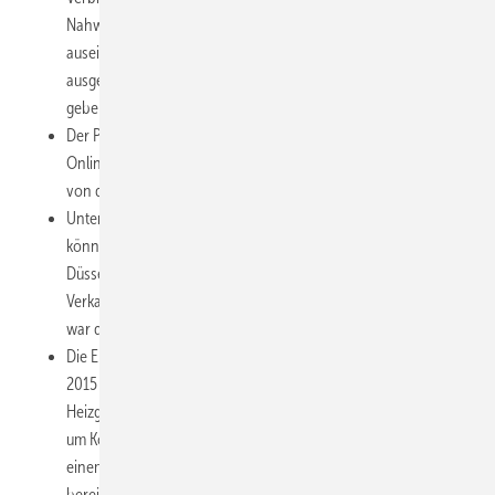
Nahwärmenetze mit Fakten und Entwicklungen
auseinandersetzen. Möglichst zeitnah sollen Strategien
ausgearbeitet werden, die den Mitgliedsbetrieben Hilfestellung
geben können.
Der Produktkatalog „Barrierefreies Bad und WC“ sowie die
Online-Datenbank
https://www.shk-barrierefrei.de/
wird
von den Mitgliedsbetrieben gut angenommen.
Unter dem Titel „Wie wir den Verbraucher besser verstehen
können“ gab Melanie Sommer (RSG Marketing Research,
Düsseldorf) Einblicke in die Psychologie rund um das
Verkaufsgespräch. „Nachhaltigkeit allein verkauft sich nicht“,
war dabei eine ihrer Thesen.
Die EU gibt vor, dass zur Energieverbrauchskennzeichnung ab
2015 ein neues Label kommen wird. Dabei geht es z.B. bei
Heizgeräten nicht nur um komplette Systeme, sondern auch
um Komponenten, die der Fachbetrieb zusammenstellt und mit
einem Installateur-Label zu versehen hat. Die SHK-Organisation
bereitet dazu entsprechende Tools vor.