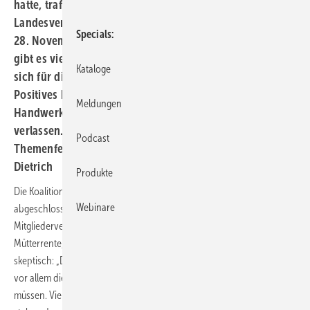
hatte, traf sich der ZVSHK mit den Vertretern der
Landesverbände zur Mitgliederversammlung am 27. und
Specials
28. November in Berlin. In der Koalitionsvereinbahrung
gibt es viele schwammige Formulierungen, aus denen
Kataloge
sich für die Eckring-Betriebe wenig wirtschaftlich
Positives herauslesen lässt. Deshalb ist das SHK-
Meldungen
Handwerk gut beraten, sich auf die eigenen Stärken zu
verlassen. Energie und Demografie – diese beiden
Podcast
Themenfelder werden weiterhin wichtig sein. Thomas
Dietrich
Produkte
Die Koalitionsverhandlungen wurden erst wenige Stunden zuvor
Webinare
abgeschlossen, als ZVSHK-Präsident Manfred Stather die
Mitgliederversammlung eröffnete. Angesichts der Eckpunkte wie
Mütterrente, Renteneintrittsalter und Mindestlohn zeigte er sich
skeptisch: „Diese Vereinbarungen werden viel Geld kosten. Geld, das
vor allem die Leistungsträger aus dem Mittelstand werden aufbringen
müssen. Viele Punkte, die für unsere Handwerke von Bedeutung sind,