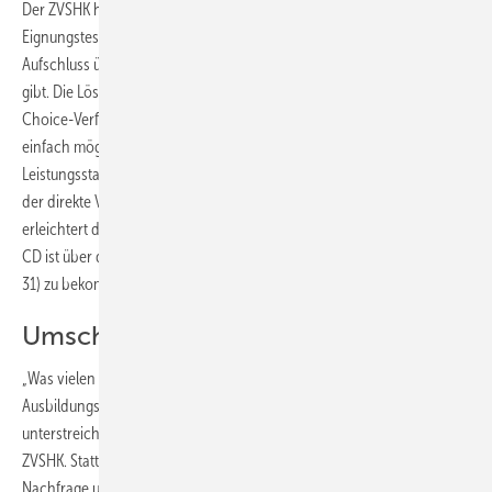
Der ZVSHK hat für Mitgliedsbetriebe der SHK-Organisation einen
Eignungstest für Lehrstellenbewerber zusammengestellt, der
Aufschluss über die Leistungen des Bewerbers in einzelnen Bereichen
gibt. Die Lösungen der Aufgaben sind weitgehend nach dem Multiple-
Choice-Verfahren aufgebaut. Dadurch ist die Auswertung schnell und
einfach möglich und lässt eine qualitative Bewertung des
Leistungsstandes des Bewerbers in der jeweiligen Disziplin zu. Auch
der direkte Vergleich zwischen mehreren Bewerbern ist möglich und
erleichtert dadurch die Entscheidung bei der Lehrlingsauswahl. Die
CD ist über das Referat Berufsbildung im ZVSHK (Telefax (0 22 41) 2 11
31) zu bekommen.
Umschüler bieten oftmals ­Vorsprung
„Was vielen Handwerksunternehmern nicht präsent ist – ein
Ausbildungsplatz kann auch einem Umschüler angeboten werden“,
unterstreicht Friedrich-Wilhelm Göbel, Referent für Berufsbildung im
ZVSHK. Statt beispielsweise das Ausbildungsangebot mangels
Nachfrage unbesetzt zu lassen, sollte man diese Alternative als