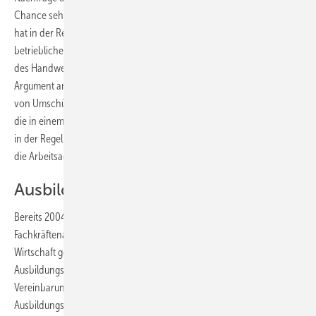
Chance sehen, die sogar Vorteile haben kann. „Ein solcher Kandidat
hat in der Regel bereits einen Beruf erlernt und ist mit vielen
betrieblichen Abläufen vertraut – teils auch mit den Besonderheiten
des Handwerks“, weiß Göbel aus Erfahrung und führt ein weiteres
Argument an, das für den „reiferen Jahrgang“ spricht: „Die Motivation
von Umschülern ist meist groß, weil sie sich der Chance bewusst sind,
die in einem beruflichen Neuanfang steckt.“ Eine Umschulung dauert
in der Regel lediglich zwei Jahre und wird in den meisten Fällen über
die Arbeitsagenturen finanziert.
Ausbildungspakt hat sich bewährt
Bereits 2004 wurde der „Pakt für Ausbildung und
Fachkräftenachwuchs“ zwischen der Bundesregierung und der
Wirtschaft geschlossen. Damals war das Gerangel um einen
Ausbildungsplatz besonders groß und die Appelle aus dieser
Vereinbarung bewirkten, dass Jahr um Jahr weitere erschließbare
Ausbildungs-Chancen mobilisiert wurden. 2007 wurde der Pakt, der