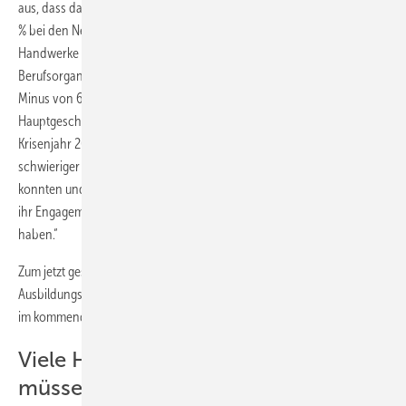
aus, dass das Handwerk im Allgemeinen einen Rückgang von rund 7,5
% bei den Neuverträgen hinnehmen musste. Auch die SHK-
Handwerke sind diesen Abwärtstrend mitgegangen, der aber von der
Berufsorganisation noch nicht als bedrohlich angesehen wird: Ein
Minus von 6,4 % gab es beim Anlagenmechaniker SHK. ZVSHK-
Hauptgeschäftsführer Elmar Esser: „Die Erfahrungen mit dem
Krisenjahr 2009 haben gezeigt, dass sich die Betriebe trotz
schwieriger Geschäftsaussichten erfolgreich im Markt behaupten
konnten und voraus- schauende Personalpolitik betreiben, indem sie
ihr Engagement in der Ausbildung weitgehend aufrecht erhalten
haben.“
Zum jetzt gestarteten neuen Lehrjahr sowie über den
Ausbildungsstand am Jahresende 2010 wird es gesicherte Zahlen erst
im kommenden Frühjahr geben.
Viele Handwerksunternehmer
müssen umdenken