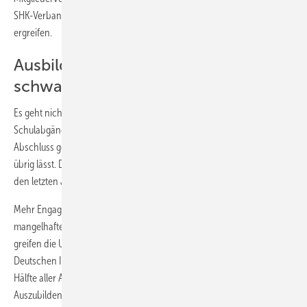
SHK-­Verbandsorganisation, möglichst bald diese ­Initiative zu
ergreifen.
Ausbildungsbetriebe fördern
schwache Lehrlinge
Es geht nicht nur darum, dass es ganz allgemein weniger
Schulabgänger gibt. Hinzu kommt, dass bei denjenigen, die den
Abschluss geschafft haben, das Leistungsniveau häufig zu wünschen
übrig lässt. Diese Erfahrung haben viele Handwerksunternehmer in
den letzten Jahren machen müssen.
Mehr Engagement ist gefragt – auf beiden Seiten. Statt über das
mangelhafte Leistungsvermögen von Schulabgängern zu klagen,
greifen die Unternehmen zur Selbsthilfe. Nach einer Umfrage des
Deutschen Indus­trie- und Handelskammertages organisiert bereits die
Hälfte aller Ausbildungsbetriebe Nachhilfe für einen Teil ihrer
Auszubildenden. Lernen lernen ist dabei eine der wesentlichsten