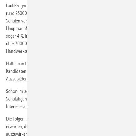
Laut Prognose der Kultusministerkonferenz sind es in diesem Jahr
rund 25000 Jugendliche weniger (–3 %), die im Vergleich zu 2009 die
Schulen verlassen haben. Bei den Haupt- und Realschülern (den
Hauptnachfragern nach Ausbildungsplätzen) beträgt der Rückgang
sogar 4 %. Insgesamt summiert sich die Gesamtzahl zwar noch auf
über 700000 ehemalige Schüler bundesweit, doch müssen viele
Handwerksunternehmer umdenken.
Hatte man bisher günstigenfalls noch die Wahl zwischen mehreren
Kandidaten für eine Lehrstelle, wird man sich in Zukunft um einen
Auszubildenden bemühen müssen.
Schon im letzten Jahr zeigte sich, dass nicht nur die Zahl der
Schulabgänger sank, sondern dass unter den Jugendlichen auch das
Interesse an einer Lehrstelle deutlich zurückging.
Die Folgen liegen auf der Hand. „In Zukunft ist ein Fachkräftemangel zu
erwarten, der seit Langem vorprogrammiert ist und sich bereits jetzt
auszuwirken beginnt“, beschreibt ZVSHK-Hauptgeschäftsführer Elmar