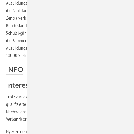
Ausbildungsverträge abgeschlossen werden, in Ostdeutschland ist
die Zahl dagegen um 1,7 % gesunken. Otto Kentzler, Präsident des
Zentralverbandes des Deutschen Handwerks (ZDH): „In den neuen
Bundesländern bekommen die Betriebe den Rückgang der
Schulabgänger deutlich zu spüren.“ Anfang September vermeldeten
die Kammern dort noch mehr als 3500 offene betriebliche
Ausbildungsplätze. Bundesweit konnten bis zu diesem Zeitpunkt fast
10000 Stellen nicht besetzt werden.
INFO
Interesse wecken
Trotz zurückgehender Schülerzahlen gilt es, möglichst viele
qualifizierte Jugendliche für die SHK-Handwerke zu begeistern. In der
Nachwuchswerbung besteht das Leistungsangebot der SHK-
Verbandsorganisation aus:
Flyer zu den einzelnen Berufs­bildern