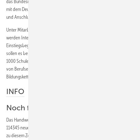
das Bundesministerium für Bildung und Forschung (BMBF) zusammen
mit dem Deutschen Handwerkskammertag die Initiative „Abschluss
und Anschluss“ ins Leben gerufen.
Unter Mitarbeitern von Bildungsträgern bis hin zu Lehrlingswarten
werden Interessenten gesucht, die sich zu sogenannten
Einstiegsbegleitern weiterbilden lassen wollen. Bis zum Dezember
sollen es bereits 500 Personen sein. Bundesweit geht es um etwa
1000 Schulen. Interessenten erfahren mehr über die Ausschreibung
von Berufseinstiegsbegleitern im Rahmen der BMBF-Initiative
Bildungsketten beim Deutschen Handwerkskammertag.
TD
INFO
Noch freie Lehrstellen
Das Handwerk insgesamt meldete zum 31. August 2010 bundesweit
114345 neue Ausbildungsverträge. Das sind 3,5 % mehr als im Vorjahr
zu diesem Zeitpunkt. In Westdeutschland konnten 4,4 % mehr