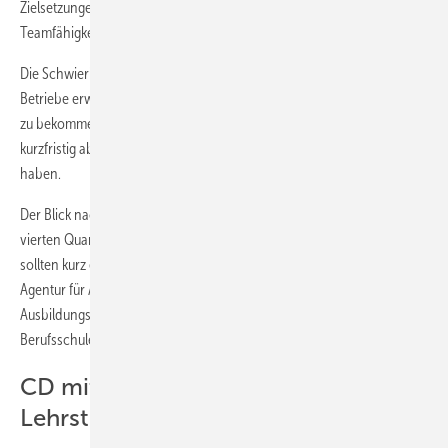
Zielsetzungen. Aber es geht auch um Motivation, Disziplin oder
Teamfähigkeit.
Die Schwierigkeit beginnt oft schon einen Schritt vorher: Für viele
Betriebe erweist es sich als mühsam, überhaupt einen neuen Lehrling
zu bekommen. Nicht selten springen die, die bereits zugesagt hatten,
kurzfristig ab, weil sie eine Zusage an anderer Stelle bekommen
haben.
Der Blick nach vorne ist gefragt: Handwerksunternehmer, die im
vierten Quartal 2010 noch eine Lehrstelle zur Verfügung haben,
sollten kurz entschlossen diesen freien Platz publik machen bzw. die
Agentur für Arbeit in Kenntnis setzen. Nachmeldungen für das neue
Ausbildungsjahr lassen sich bis Ende Dezember 2010 bei den
Berufsschulen und Kammern einreichen.
CD mit Testfragen für ­
Lehrstellenbewerber