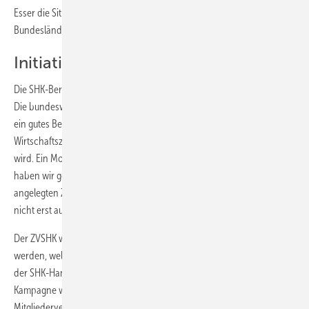
Esser die Situation, die vor allem in einigen Regionen der neuen
Bundesländer offensichtlich wird.
Initiative gegen ­Fachkräftemangel
Die SHK-Berufsorganisation stemmt sich gegen diesen Abwärtstrend.
Die bundesweite Image-Kampagne des Handwerks hat in diesem Jahr
ein gutes Beispiel dafür gegeben, dass ein selbstbewusst auftretender
Wirtschaftszweig allgemein wohlwollend zur Kenntnis genommen
wird. Ein Motto lautet: „Am Anfang waren Himmel und Erde – den Rest
haben wir gemacht.“ Doch im Mittelpunkt dieser auf fünf Jahre
angelegten ZDH-Werbung steht der unentbehrliche Handwerker – der
nicht erst ausgebildet werden muss.
Der ZVSHK will hier draufsatteln: Unter ­Jugendlichen soll publik
werden, welche Chancen sich durch einen Ausbildungsplatz in einem
der SHK-Handwerke eröffnen. Details zu einer bundesweiten Werbe-
Kampagne werden momentan ausgearbeitet. Schon auf der
Mitgliederversammlung im Frühjahr gab es ein eindeutiges Votum der