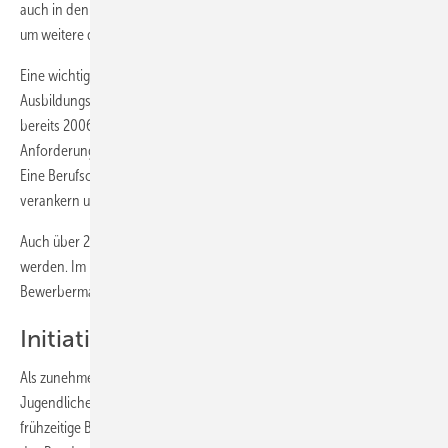
auch in den Bundesländern durch viele Maßnahmen unterstützt wird,
um weitere drei Jahre verlängert.
Eine wichtige Rolle bei der Umsetzung des nationalen
Ausbildungspaktes spielt das Thema Ausbildungsreife. In einem
bereits 2006 ausgearbeiteten Kriterienkatalog wird deutlich, welche
Anforderungen an künftige Auszubildende gestellt werden. Das Ziel:
Eine Berufsorientierung an allen allgemein bildenden Schulen zu
verankern und umzusetzen.
Auch über 2010 hinaus soll der Ausbildungspakt weiter entwickelt
werden. Im Fokus steht, die Ausbildungsreife bei zunehmendem
Bewerbermangel zu fördern.
Initiative Abschluss und ­Anschluss
Als zunehmend wichtig gilt es, die Potenziale und Risiken bei
Jugendlichen in der Schule zu erkennen sowie eine praxisorientierte
frühzeitige Berufsorientierung bundesweit auszubauen. Deshalb hat