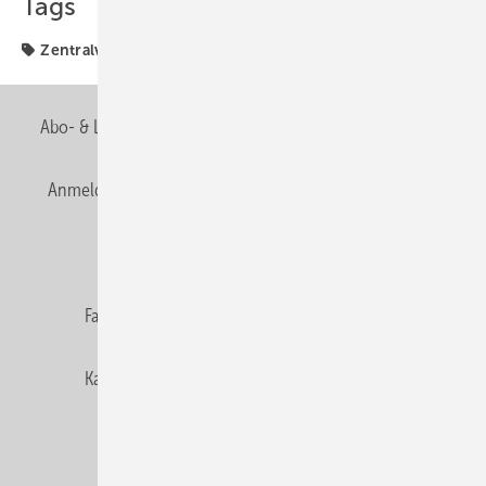
Tags
Zentralverband
Abo- & Leserservice
AGB
Alle Inhalte chronologisch
Anmelden
Anmeldung & Registrierung
Newsletter
Datenschutz
E-Paper
Editor's choice
Fachbeiträge
Gentner Verlag
Impressum
Karriere bei Gentner
Team
Mediaservice
Mitgliedschaften und Engagement