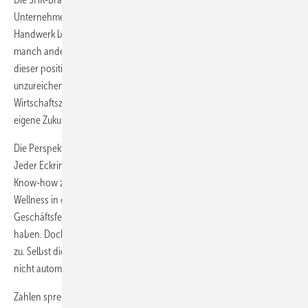
Unternehmer, Meister, Techniker, Geselle oder Angestellter im SHK-
Handwerk beruflich erfolgreich zu sein, sind gut – im Gegensatz zu
manch anderen traditionellen Handwerksberufen. Getrübt wird
dieser positive Ausblick allein durch die wachsende Gefahr einer
unzureichenden Nachwuchssicherung. Denn wie in allen
Wirtschaftszweigen gilt auch im SHK-Handwerk: Ausbildung sichert die
eigene Zukunft.
Die Perspektiven können kaum günstiger sein als im SHK-Handwerk.
Jeder Eckringbetrieb weiß: Vom aktiven Umweltschutz über das
Know-how zu mehr Energieeffizienz bis hin zur Realisierung von
Wellness in den eigenen vier Wänden gibt es genügend
Geschäftsfelder, die sich als überdurchschnittlich krisenfest erwiesen
haben. Doch dieses Handwerk schlittert auf einen Fachkräftemangel
zu. Selbst die besten Zukunftsaussichten begeistern junge Menschen
nicht ­automatisch für die Energie- und Gebäudetechnik.
Zahlen sprechen eine deutliche Sprache: Die 2009er Statistik weist